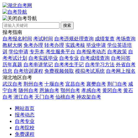
自考导航
搜索
报考指南
自考报名时间
考试时间
自考违规处理查询
成绩复查
考场查询
教材大纲
免考办理
转考办理
实践考核
毕业申请
学位英语培
训
学位申请
专升本
考生服务平台
自考报考动态
自考政策
自
考考试计划
自考实践毕业
自考专业
自考成绩查询
自考问答
历年真题
自考串讲笔记
自考考生手记
自考学习方法
外省自考
信息
自考培训课程
免费视频领取
模拟考试系统
自考网上报名
湖北地区自考
武汉自考
荆州自考
十堰自考
宜昌自考
襄樊自考
荆门自考
咸
宁自考
随州自考
恩施自考
鄂州自考
孝感自考
黄冈自考
黄石
自考
潜江自考
天门自考
仙桃自考
神农架自考
网站首页
报考动态
自考专业
自考院校
免费课程