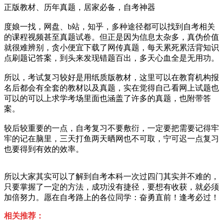
正版教材、历年真题，居家必备，自考神器
度娘一找，网盘、b站，知乎，多种途径都可以找到自考相关
的课程视频甚至真题试卷。但正是因为信息太杂多，真伪价值
就很难辨别，贪小便宜下载了网传真题，每天累死累活背知识
点刷题记答案，到头来发现错题百出，多天心血全是无用功。
所以，考试复习较好是用纸质版教材，这里可以在教育机构报
名后都会有全套的教材以及真题，实在觉得自己看网上试题也
可以的可以上求学考场里面也涵盖了许多的真题，也附带答
案。
较后较重要的一点，自考复习不要敷衍，一定要把需要记得牢
牢的记在脑里，三天打鱼两天晒网也不可取，宁可迟一点复习
也要得到有效的效率。
所以大家其实可以了解到自考本科一次过四门其实并不难的，
只要掌握了一定的方法，成功没有捷径，要想有收获，就必须
加倍努力。愿在自考路上的各位同学：奋勇直前！逢考必过！
相关推荐：