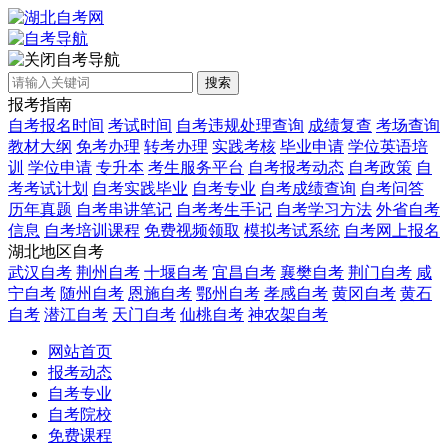
自考导航
搜索
报考指南
自考报名时间
考试时间
自考违规处理查询
成绩复查
考场查询
教材大纲
免考办理
转考办理
实践考核
毕业申请
学位英语培
训
学位申请
专升本
考生服务平台
自考报考动态
自考政策
自
考考试计划
自考实践毕业
自考专业
自考成绩查询
自考问答
历年真题
自考串讲笔记
自考考生手记
自考学习方法
外省自考
信息
自考培训课程
免费视频领取
模拟考试系统
自考网上报名
湖北地区自考
武汉自考
荆州自考
十堰自考
宜昌自考
襄樊自考
荆门自考
咸
宁自考
随州自考
恩施自考
鄂州自考
孝感自考
黄冈自考
黄石
自考
潜江自考
天门自考
仙桃自考
神农架自考
网站首页
报考动态
自考专业
自考院校
免费课程