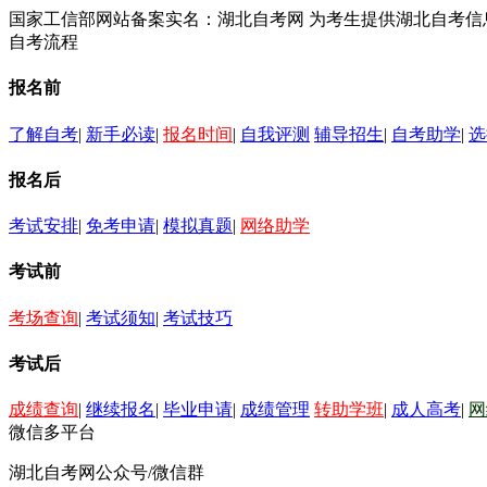
国家工信部网站备案实名：湖北自考网 为考生提供湖北自考
自考流程
报名前
了解自考
|
新手必读
|
报名时间
|
自我评测
辅导招生
|
自考助学
|
选
报名后
考试安排
|
免考申请
|
模拟真题
|
网络助学
考试前
考场查询
|
考试须知
|
考试技巧
考试后
成绩查询
|
继续报名
|
毕业申请
|
成绩管理
转助学班
|
成人高考
|
网
微信多平台
湖北自考网公众号/微信群