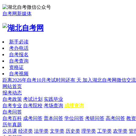
自考网新媒体
新手必读
考办电话
自考报名
自考查询
资格证
自考视频
距离2026年自考10月考试时间还有
天
加入湖北自考网微信交流
网站首页
报考动态
自考政策
考试计划
实践毕业
自考专业
自考院校
考场查询
成绩查询
自考问答
自考百科
成考问答
普本问答
学位问答
考研问答
高考问答
教资
历年真题
公共课
经济类
法学类
文学类
历史类
理学类
工学类
农学类
管