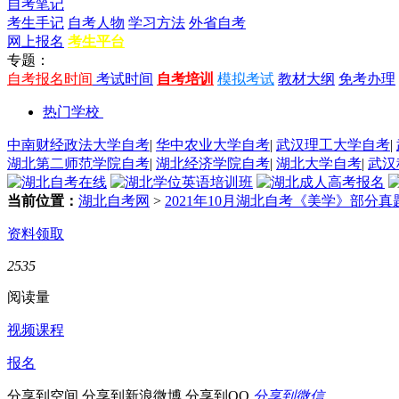
自考笔记
考生手记
自考人物
学习方法
外省自考
网上报名
考生平台
专题：
自考报名时间
考试时间
自考培训
模拟考试
教材大纲
免考办理
热门学校
中南财经政法大学自考
|
华中农业大学自考
|
武汉理工大学自考
|
湖北第二师范学院自考
|
湖北经济学院自考
|
湖北大学自考
|
武汉
当前位置：
湖北自考网
>
2021年10月湖北自考《美学》部分
资料领取
2535
阅读量
视频课程
报名
分享到空间
分享到新浪微博
分享到QQ
分享到微信