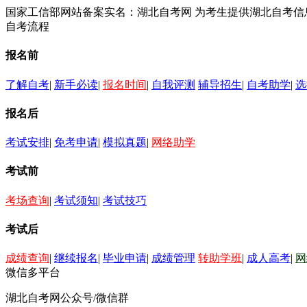
国家工信部网站备案实名：湖北自考网 为考生提供湖北自考
自考流程
报名前
了解自考
|
新手必读
|
报名时间
|
自我评测
辅导招生
|
自考助学
|
选
报名后
考试安排
|
免考申请
|
模拟真题
|
网络助学
考试前
考场查询
|
考试须知
|
考试技巧
考试后
成绩查询
|
继续报名
|
毕业申请
|
成绩管理
转助学班
|
成人高考
|
网
微信多平台
湖北自考网公众号/微信群