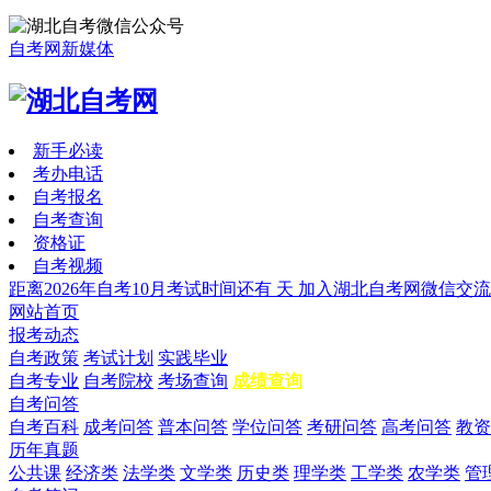
自考网新媒体
新手必读
考办电话
自考报名
自考查询
资格证
自考视频
距离2026年自考10月考试时间还有
天
加入湖北自考网微信交流
网站首页
报考动态
自考政策
考试计划
实践毕业
自考专业
自考院校
考场查询
成绩查询
自考问答
自考百科
成考问答
普本问答
学位问答
考研问答
高考问答
教资
历年真题
公共课
经济类
法学类
文学类
历史类
理学类
工学类
农学类
管