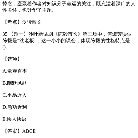
悼念，凝聚着作者对知识分子命运的关注，既充溢着深广的人
性关怀，也升华了主题。
【考点】泛读散文
35.【题干】沙叶新话剧《陈毅市长》第三场中，何淑芳误认
陈毅是“沈老板”，这一小小的误会，体现陈毅的性格特点是
()。
【选项】
A.豪爽直率
B.幽默风趣
C.平易近人
D.急功近利
E.快人快语
【答案】ABCE