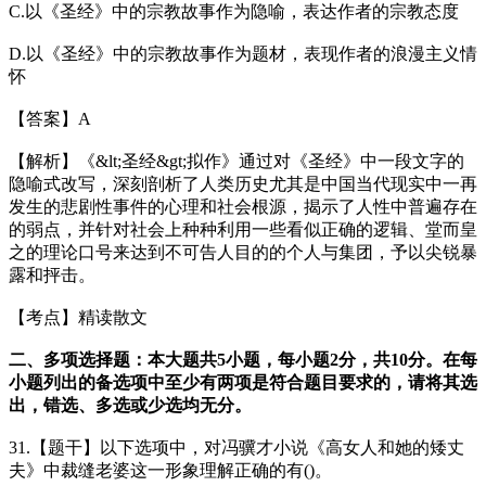
C.以《圣经》中的宗教故事作为隐喻，表达作者的宗教态度
D.以《圣经》中的宗教故事作为题材，表现作者的浪漫主义情
怀
【答案】A
【解析】《&lt;圣经&gt;拟作》通过对《圣经》中一段文字的
隐喻式改写，深刻剖析了人类历史尤其是中国当代现实中一再
发生的悲剧性事件的心理和社会根源，揭示了人性中普遍存在
的弱点，并针对社会上种种利用一些看似正确的逻辑、堂而皇
之的理论口号来达到不可告人目的的个人与集团，予以尖锐暴
露和抨击。
【考点】精读散文
二、多项选择题：本大题共5小题，每小题2分，共10分。在每
小题列出的备选项中至少有两项是符合题目要求的，请将其选
出，错选、多选或少选均无分。
31.【题干】以下选项中，对冯骥才小说《高女人和她的矮丈
夫》中裁缝老婆这一形象理解正确的有()。