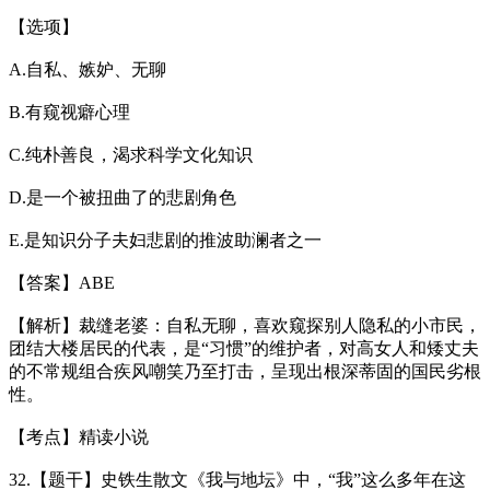
【选项】
A.自私、嫉妒、无聊
B.有窥视癖心理
C.纯朴善良，渴求科学文化知识
D.是一个被扭曲了的悲剧角色
E.是知识分子夫妇悲剧的推波助澜者之一
【答案】ABE
【解析】裁缝老婆：自私无聊，喜欢窥探别人隐私的小市民，
团结大楼居民的代表，是“习惯”的维护者，对高女人和矮丈夫
的不常规组合疾风嘲笑乃至打击，呈现出根深蒂固的国民劣根
性。
【考点】精读小说
32.【题干】史铁生散文《我与地坛》中，“我”这么多年在这