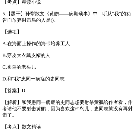
【考点】精读小说
5.【题干】孙犁散文《黄鹂——病期琐事》中，听从“我”的劝
告而放弃射击鸟的人是()。
【选项】
A.在海面上操作的海带培养工人
B.穿皮大衣戴皮帽的人
C.卖鸟的老头儿
D.和“我”患同一病症的史同志
【答案】D
【解析】和我患同一病症的史同志想要射杀黄鹂给作者看，作
者请他不要射击黄鹂，因为喜欢这种鸟儿，史同志就没有再射
击了。
【考点】散文精读