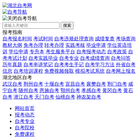
自考导航
搜索
报考指南
自考报名时间
考试时间
自考违规处理查询
成绩复查
考场查询
教材大纲
免考办理
转考办理
实践考核
毕业申请
学位英语培
训
学位申请
专升本
考生服务平台
自考报考动态
自考政策
自
考考试计划
自考实践毕业
自考专业
自考成绩查询
自考问答
历年真题
自考串讲笔记
自考考生手记
自考学习方法
外省自考
信息
自考培训课程
免费视频领取
模拟考试系统
自考网上报名
湖北地区自考
武汉自考
荆州自考
十堰自考
宜昌自考
襄樊自考
荆门自考
咸
宁自考
随州自考
恩施自考
鄂州自考
孝感自考
黄冈自考
黄石
自考
潜江自考
天门自考
仙桃自考
神农架自考
网站首页
报考动态
自考专业
自考院校
免费课程