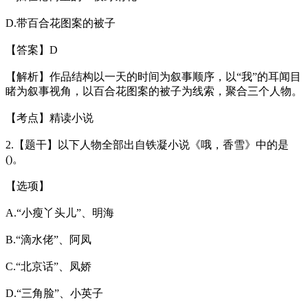
D.带百合花图案的被子
【答案】D
【解析】作品结构以一天的时间为叙事顺序，以“我”的耳闻目
睹为叙事视角，以百合花图案的被子为线索，聚合三个人物。
【考点】精读小说
2.【题干】以下人物全部出自铁凝小说《哦，香雪》中的是
()。
【选项】
A.“小瘦丫头儿”、明海
B.“滴水佬”、阿凤
C.“北京话”、凤娇
D.“三角脸”、小英子