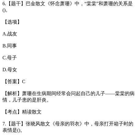
6.【题干】巴金散文《怀念萧珊》中，“棠棠”和萧珊的关系是
()。
【选项】
A.战友
B.同事
C.母子
D.母女
【答案】C
【解析】萧珊在生病期间经常会问起自己的儿子——棠棠的病
情，儿子患的是肝炎。
【考点】精读散文
7.【题干】张晓风散文《母亲的羽衣》中，母亲打开箱子时的
表情是()。