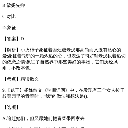
B.欲扬先抑
C.对比
D.象征
【答案】D
【解析】小火柿子象征着卖灶糖老汉那高尚而又没有私心的
爱;象征着“我”的一颗炽热的心，也表达了“我”对老汉执着热切
的依恋之情;象征了自然界中那些美好的事物，它们历经风
雨，不改本色。
【考点】精读散文
9.【题干】杨绛散文《学圃记闲》中，在发现有三个女人拔干
校菜园里的青菜时，“我”的做法和想法是()。
【选项】
A.追赶她们，但又愿她们把青菜带回家去