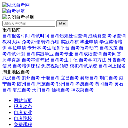
自考导航
搜索
报考指南
自考报名时间
考试时间
自考违规处理查询
成绩复查
考场查询
教材大纲
免考办理
转考办理
实践考核
毕业申请
学位英语培
训
学位申请
专升本
考生服务平台
自考报考动态
自考政策
自
考考试计划
自考实践毕业
自考专业
自考成绩查询
自考问答
历年真题
自考串讲笔记
自考考生手记
自考学习方法
外省自考
信息
自考培训课程
免费视频领取
模拟考试系统
自考网上报名
湖北地区自考
武汉自考
荆州自考
十堰自考
宜昌自考
襄樊自考
荆门自考
咸
宁自考
随州自考
恩施自考
鄂州自考
孝感自考
黄冈自考
黄石
自考
潜江自考
天门自考
仙桃自考
神农架自考
网站首页
报考动态
自考专业
自考院校
免费课程