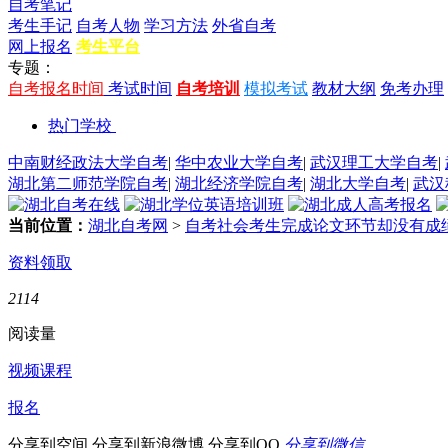
自考笔记
考生手记
自考人物
学习方法
外省自考
网上报名
考生平台
专题：
自考报名时间
考试时间
自考培训
模拟考试
教材大纲
免考办理
热门学校
中南财经政法大学自考
|
华中农业大学自考
|
武汉理工大学自考
|
湖北第二师范学院自考
|
湖北经济学院自考
|
湖北大学自考
|
武汉
当前位置：
湖北自考网
>
自考社会考生完成论文环节却没有成
资料领取
2114
阅读量
视频课程
报名
分享到空间
分享到新浪微博
分享到QQ
分享到微信