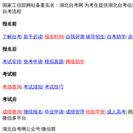
国家工信部网站备案实名：湖北自考网 为考生提供湖北自考
自考流程
报名前
了解自考
|
新手必读
|
报名时间
|
自我评测
辅导招生
|
自考助学
|
选
报名后
考试安排
|
免考申请
|
模拟真题
|
网络助学
考试前
考场查询
|
考试须知
|
考试技巧
考试后
成绩查询
|
继续报名
|
毕业申请
|
成绩管理
转助学班
|
成人高考
|
网
微信多平台
湖北自考网公众号/微信群