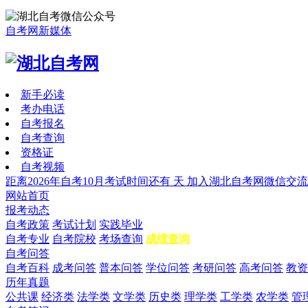
自考网新媒体
新手必读
考办电话
自考报名
自考查询
资格证
自考视频
距离2026年自考10月考试时间还有
天
加入湖北自考网微信交流
网站首页
报考动态
自考政策
考试计划
实践毕业
自考专业
自考院校
考场查询
成绩查询
自考问答
自考百科
成考问答
普本问答
学位问答
考研问答
高考问答
教资
历年真题
公共课
经济类
法学类
文学类
历史类
理学类
工学类
农学类
管