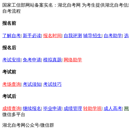
国家工信部网站备案实名：湖北自考网 为考生提供湖北自考
自考流程
报名前
了解自考
|
新手必读
|
报名时间
|
自我评测
辅导招生
|
自考助学
|
选
报名后
考试安排
|
免考申请
|
模拟真题
|
网络助学
考试前
考场查询
|
考试须知
|
考试技巧
考试后
成绩查询
|
继续报名
|
毕业申请
|
成绩管理
转助学班
|
成人高考
|
网
微信多平台
湖北自考网公众号/微信群