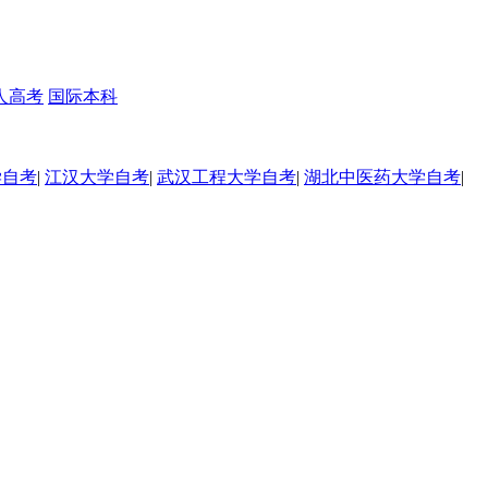
人高考
国际本科
学自考
|
江汉大学自考
|
武汉工程大学自考
|
湖北中医药大学自考
|