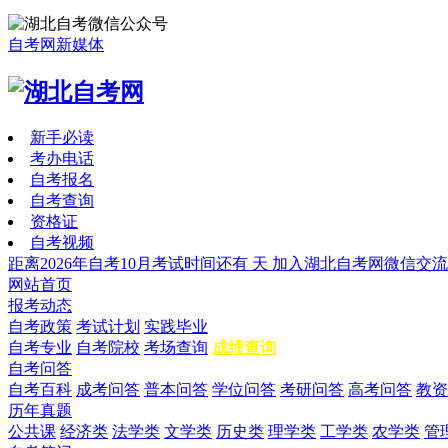
自考网新媒体
新手必读
考办电话
自考报名
自考查询
资格证
自考视频
距离2026年自考10月考试时间还有
天
加入湖北自考网微信交流
网站首页
报考动态
自考政策
考试计划
实践毕业
自考专业
自考院校
考场查询
成绩查询
自考问答
自考百科
成考问答
普本问答
学位问答
考研问答
高考问答
教资
历年真题
公共课
经济类
法学类
文学类
历史类
理学类
工学类
农学类
管