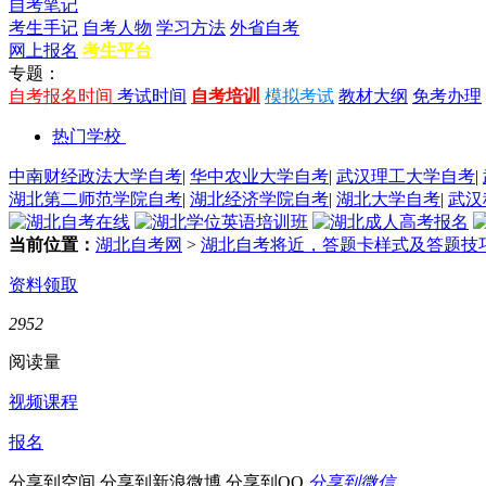
自考笔记
考生手记
自考人物
学习方法
外省自考
网上报名
考生平台
专题：
自考报名时间
考试时间
自考培训
模拟考试
教材大纲
免考办理
热门学校
中南财经政法大学自考
|
华中农业大学自考
|
武汉理工大学自考
|
湖北第二师范学院自考
|
湖北经济学院自考
|
湖北大学自考
|
武汉
当前位置：
湖北自考网
>
湖北自考将近，答题卡样式及答题技
资料领取
2952
阅读量
视频课程
报名
分享到空间
分享到新浪微博
分享到QQ
分享到微信