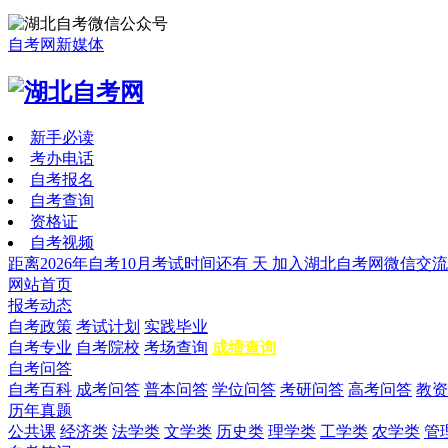
自考网新媒体
新手必读
考办电话
自考报名
自考查询
资格证
自考视频
距离2026年自考10月考试时间还有
天
加入湖北自考网微信交流
网站首页
报考动态
自考政策
考试计划
实践毕业
自考专业
自考院校
考场查询
成绩查询
自考问答
自考百科
成考问答
普本问答
学位问答
考研问答
高考问答
教资
历年真题
公共课
经济类
法学类
文学类
历史类
理学类
工学类
农学类
管