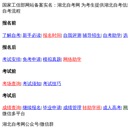
国家工信部网站备案实名：湖北自考网 为考生提供湖北自考
自考流程
报名前
了解自考
|
新手必读
|
报名时间
|
自我评测
辅导招生
|
自考助学
|
选
报名后
考试安排
|
免考申请
|
模拟真题
|
网络助学
考试前
考场查询
|
考试须知
|
考试技巧
考试后
成绩查询
|
继续报名
|
毕业申请
|
成绩管理
转助学班
|
成人高考
|
网
微信多平台
湖北自考网公众号/微信群