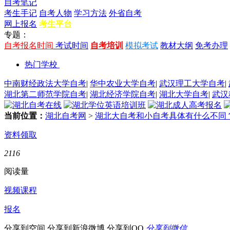
自考笔记
考生手记
自考人物
学习方法
外省自考
网上报名
考生平台
专题：
自考报名时间
考试时间
自考培训
模拟考试
教材大纲
免考办理
热门学校
中南财经政法大学自考
|
华中农业大学自考
|
武汉理工大学自考
|
湖北第二师范学院自考
|
湖北经济学院自考
|
湖北大学自考
|
武汉
当前位置：
湖北自考网
>
湖北大自考和小自考具体有什么不同
资料领取
2116
阅读量
视频课程
报名
分享到空间
分享到新浪微博
分享到QQ
分享到微信