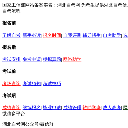
国家工信部网站备案实名：湖北自考网 为考生提供湖北自考
自考流程
报名前
了解自考
|
新手必读
|
报名时间
|
自我评测
辅导招生
|
自考助学
|
选
报名后
考试安排
|
免考申请
|
模拟真题
|
网络助学
考试前
考场查询
|
考试须知
|
考试技巧
考试后
成绩查询
|
继续报名
|
毕业申请
|
成绩管理
转助学班
|
成人高考
|
网
微信多平台
湖北自考网公众号/微信群