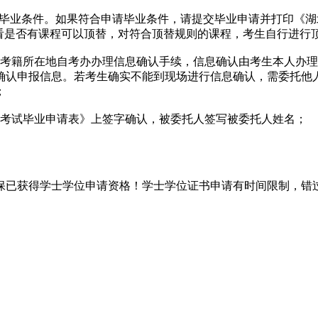
请毕业条件。如果符合申请毕业条件，请提交毕业申请并打印《
中看是否有课程可以顶替，对符合顶替规则的课程，考生自行进行
到考籍所在地自考办办理信息确认手续，信息确认由考生本人办
确认申报信息。若考生确实不能到现场进行信息确认，需委托他
；
学考试毕业申请表》上签字确认，被委托人签写被委托人姓名；
保已获得学士学位申请资格！学士学位证书申请有时间限制，错