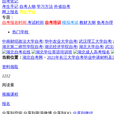
自考笔记
考生手记
自考人物
学习方法
外省自考
网上报名
考生平台
专题：
自考报名时间
考试时间
自考培训
模拟考试
教材大纲
免考办理
热门学校
中南财经政法大学自考
|
华中农业大学自考
|
武汉理工大学自考
|
湖北第二师范学院自考
|
湖北经济学院自考
|
湖北大学自考
|
武汉
当前位置：
湖北自考网
>
2021年长江大学自考毕业申请材料
资料领取
1212
阅读量
视频课程
报名
分享到空间
分享到新浪微博
分享到QQ
分享到微信