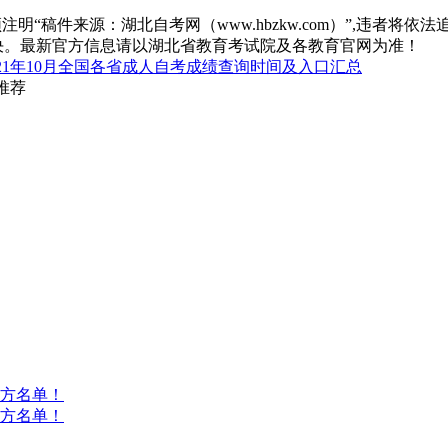
“稿件来源：湖北自考网（www.hbzkw.com）”,违者将依法
决。最新官方信息请以湖北省教育考试院及各教育官网为准！
021年10月全国各省成人自考成绩查询时间及入口汇总
推荐
方名单！
方名单！