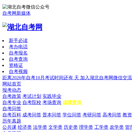
自考网新媒体
新手必读
考办电话
自考报名
自考查询
资格证
自考视频
距离2026年自考10月考试时间还有
天
加入湖北自考网微信交流
网站首页
报考动态
自考政策
考试计划
实践毕业
自考专业
自考院校
考场查询
成绩查询
自考问答
自考百科
成考问答
普本问答
学位问答
考研问答
高考问答
教资
历年真题
公共课
经济类
法学类
文学类
历史类
理学类
工学类
农学类
管