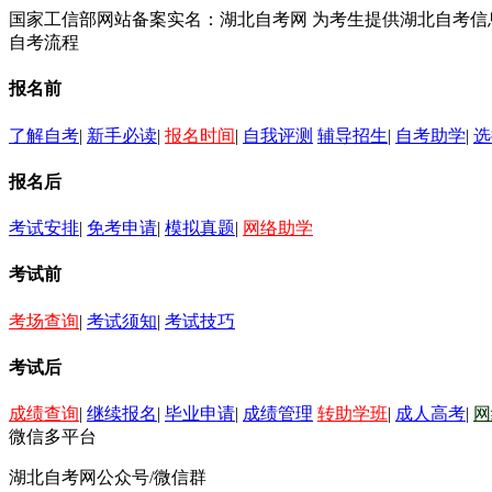
国家工信部网站备案实名：湖北自考网 为考生提供湖北自考
自考流程
报名前
了解自考
|
新手必读
|
报名时间
|
自我评测
辅导招生
|
自考助学
|
选
报名后
考试安排
|
免考申请
|
模拟真题
|
网络助学
考试前
考场查询
|
考试须知
|
考试技巧
考试后
成绩查询
|
继续报名
|
毕业申请
|
成绩管理
转助学班
|
成人高考
|
网
微信多平台
湖北自考网公众号/微信群