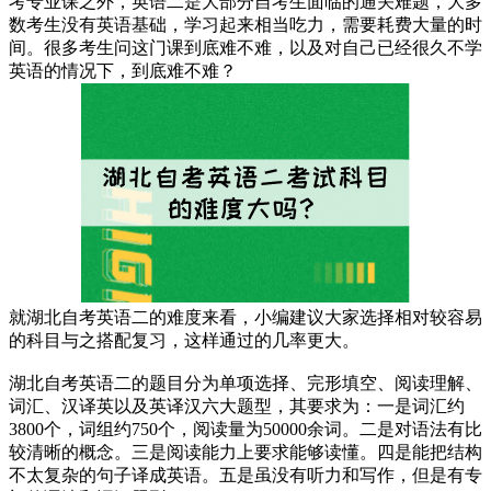
考专业课之外，英语二是大部分自考生面临的通关难题，大多
数考生没有英语基础，学习起来相当吃力，需要耗费大量的时
间。很多考生问这门课到底难不难，以及对自己已经很久不学
英语的情况下，到底难不难？
就湖北自考英语二的难度来看，小编建议大家选择相对较容易
的科目与之搭配复习，这样通过的几率更大。
湖北自考英语二的题目分为单项选择、完形填空、阅读理解、
词汇、汉译英以及英译汉六大题型，其要求为：一是词汇约
3800个，词组约750个，阅读量为50000余词。二是对语法有比
较清晰的概念。三是阅读能力上要求能够读懂。四是能把结构
不太复杂的句子译成英语。五是虽没有听力和写作，但是有专