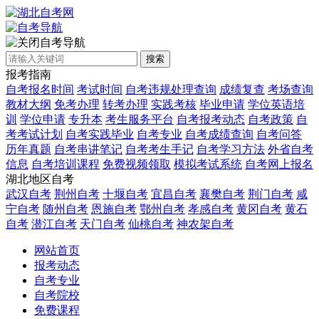
自考导航
搜索
报考指南
自考报名时间
考试时间
自考违规处理查询
成绩复查
考场查询
教材大纲
免考办理
转考办理
实践考核
毕业申请
学位英语培
训
学位申请
专升本
考生服务平台
自考报考动态
自考政策
自
考考试计划
自考实践毕业
自考专业
自考成绩查询
自考问答
历年真题
自考串讲笔记
自考考生手记
自考学习方法
外省自考
信息
自考培训课程
免费视频领取
模拟考试系统
自考网上报名
湖北地区自考
武汉自考
荆州自考
十堰自考
宜昌自考
襄樊自考
荆门自考
咸
宁自考
随州自考
恩施自考
鄂州自考
孝感自考
黄冈自考
黄石
自考
潜江自考
天门自考
仙桃自考
神农架自考
网站首页
报考动态
自考专业
自考院校
免费课程