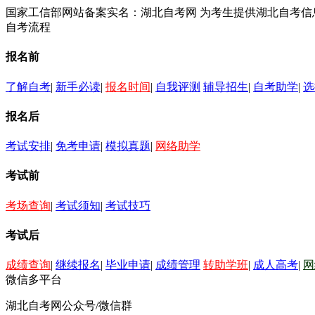
国家工信部网站备案实名：湖北自考网 为考生提供湖北自考
自考流程
报名前
了解自考
|
新手必读
|
报名时间
|
自我评测
辅导招生
|
自考助学
|
选
报名后
考试安排
|
免考申请
|
模拟真题
|
网络助学
考试前
考场查询
|
考试须知
|
考试技巧
考试后
成绩查询
|
继续报名
|
毕业申请
|
成绩管理
转助学班
|
成人高考
|
网
微信多平台
湖北自考网公众号/微信群