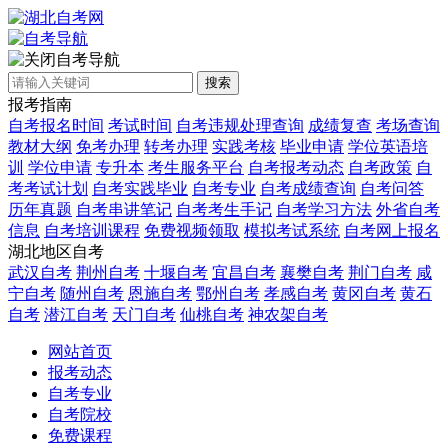
自考导航
搜索
报考指南
自考报名时间
考试时间
自考违规处理查询
成绩复查
考场查询
教材大纲
免考办理
转考办理
实践考核
毕业申请
学位英语培
训
学位申请
专升本
考生服务平台
自考报考动态
自考政策
自
考考试计划
自考实践毕业
自考专业
自考成绩查询
自考问答
历年真题
自考串讲笔记
自考考生手记
自考学习方法
外省自考
信息
自考培训课程
免费视频领取
模拟考试系统
自考网上报名
湖北地区自考
武汉自考
荆州自考
十堰自考
宜昌自考
襄樊自考
荆门自考
咸
宁自考
随州自考
恩施自考
鄂州自考
孝感自考
黄冈自考
黄石
自考
潜江自考
天门自考
仙桃自考
神农架自考
网站首页
报考动态
自考专业
自考院校
免费课程