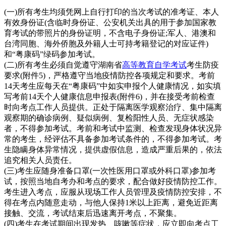
(一)所有考生均须凭网上自行打印的当次考试的准考证、本人
有效身份证(含临时身份证、公安机关出具的用于参加国家教
育考试的带照片的身份证明，不含电子身份证;军人、港澳和
台湾同胞、海外侨胞及外籍人士可持考籍登记的对应证件)
和“粤康码”绿码参加考试。
(二)所有考生必须自觉遵守湖南省
高等教育自学考试
考生防疫
要求(附件5)，严格遵守当地疫情防控各项规定和要求。考前
14天考生应每天在“粤康码”中如实申报个人健康情况，如实填
写考前14天个人健康信息申报表(附件6)，并在接受考前检查
时向考点工作人员提供。正处于隔离医学观察治疗、集中隔离
观察期的确诊病例、疑似病例、复检阳性人员、无症状感染
者，不得参加考试。考前和考试中监测、检查发现身体状况异
常的考生，经评估不具备参加考试条件的，不得参加考试。考
生隐瞒身体异常情况，提供虚假信息，造成严重后果的，依法
追究相关人员责任。
(三)考生应随身准备口罩(一次性医用口罩或外科口罩)参加考
试，按照当地自考办和考点的要求，配合做好疫情防控工作。
考生进入考点，应服从现场工作人员管理及疫情防控安排，不
得在考点内随意走动，与他人保持1米以上距离，避免近距离
接触、交流，考试结束后迅速离开考点，不聚集。
(四)考生在考试期间出现发热、咳嗽等症状，应立即向考点工