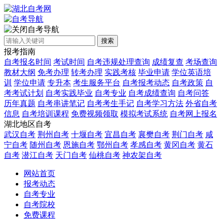
自考导航
搜索
报考指南
自考报名时间
考试时间
自考违规处理查询
成绩复查
考场查询
教材大纲
免考办理
转考办理
实践考核
毕业申请
学位英语培
训
学位申请
专升本
考生服务平台
自考报考动态
自考政策
自
考考试计划
自考实践毕业
自考专业
自考成绩查询
自考问答
历年真题
自考串讲笔记
自考考生手记
自考学习方法
外省自考
信息
自考培训课程
免费视频领取
模拟考试系统
自考网上报名
湖北地区自考
武汉自考
荆州自考
十堰自考
宜昌自考
襄樊自考
荆门自考
咸
宁自考
随州自考
恩施自考
鄂州自考
孝感自考
黄冈自考
黄石
自考
潜江自考
天门自考
仙桃自考
神农架自考
网站首页
报考动态
自考专业
自考院校
免费课程