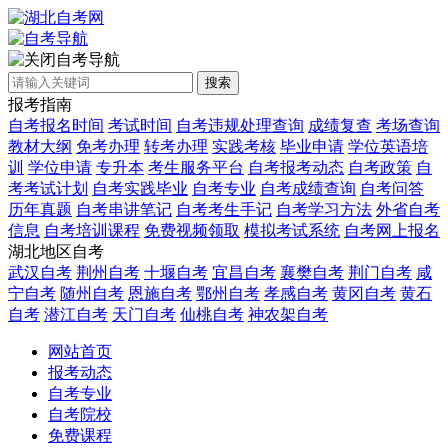
自考导航
搜索
报考指南
自考报名时间
考试时间
自考违规处理查询
成绩复查
考场查询
教材大纲
免考办理
转考办理
实践考核
毕业申请
学位英语培
训
学位申请
专升本
考生服务平台
自考报考动态
自考政策
自
考考试计划
自考实践毕业
自考专业
自考成绩查询
自考问答
历年真题
自考串讲笔记
自考考生手记
自考学习方法
外省自考
信息
自考培训课程
免费视频领取
模拟考试系统
自考网上报名
湖北地区自考
武汉自考
荆州自考
十堰自考
宜昌自考
襄樊自考
荆门自考
咸
宁自考
随州自考
恩施自考
鄂州自考
孝感自考
黄冈自考
黄石
自考
潜江自考
天门自考
仙桃自考
神农架自考
网站首页
报考动态
自考专业
自考院校
免费课程