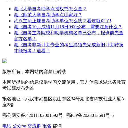
湖北大学自考助学点授权书怎么查？
湖北师范大学自考助学点哪家好？
武汉主流正规自考助学单位怎么找？看这就对了!
湖北自考10月成绩11月18日9:00公布，需要注意什么？
湖北自考主考院校和助学机构名单已公布，报班前先查
官方名单！
湖北自考非新计划专业的考生必须先完成新旧计划转换
才能报考！速看！
版权所有，本网站内容禁止转载
本网所提供的信息仅供学习交流使用，官方信息以湖北省教育
考试院发布为准
报名地址：武汉市武昌区洪山东区34号湖北省科技创业大厦A
座2楼
鄂公网安备:42011102001592号 鄂ICP备2023013691号-6
电话
公众号
交流群
报名
咨询