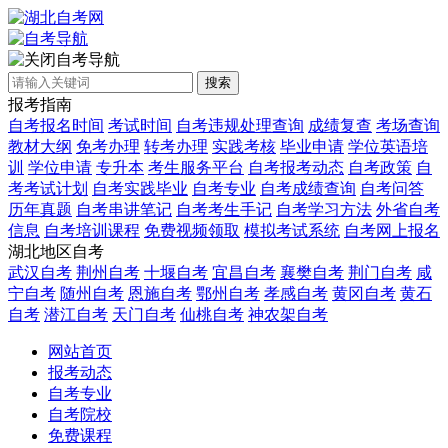
自考导航
搜索
报考指南
自考报名时间
考试时间
自考违规处理查询
成绩复查
考场查询
教材大纲
免考办理
转考办理
实践考核
毕业申请
学位英语培
训
学位申请
专升本
考生服务平台
自考报考动态
自考政策
自
考考试计划
自考实践毕业
自考专业
自考成绩查询
自考问答
历年真题
自考串讲笔记
自考考生手记
自考学习方法
外省自考
信息
自考培训课程
免费视频领取
模拟考试系统
自考网上报名
湖北地区自考
武汉自考
荆州自考
十堰自考
宜昌自考
襄樊自考
荆门自考
咸
宁自考
随州自考
恩施自考
鄂州自考
孝感自考
黄冈自考
黄石
自考
潜江自考
天门自考
仙桃自考
神农架自考
网站首页
报考动态
自考专业
自考院校
免费课程