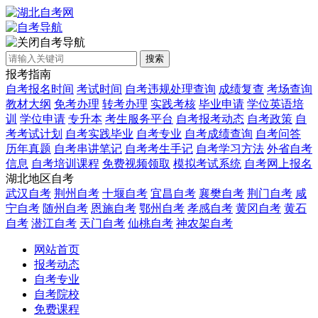
自考导航
搜索
报考指南
自考报名时间
考试时间
自考违规处理查询
成绩复查
考场查询
教材大纲
免考办理
转考办理
实践考核
毕业申请
学位英语培
训
学位申请
专升本
考生服务平台
自考报考动态
自考政策
自
考考试计划
自考实践毕业
自考专业
自考成绩查询
自考问答
历年真题
自考串讲笔记
自考考生手记
自考学习方法
外省自考
信息
自考培训课程
免费视频领取
模拟考试系统
自考网上报名
湖北地区自考
武汉自考
荆州自考
十堰自考
宜昌自考
襄樊自考
荆门自考
咸
宁自考
随州自考
恩施自考
鄂州自考
孝感自考
黄冈自考
黄石
自考
潜江自考
天门自考
仙桃自考
神农架自考
网站首页
报考动态
自考专业
自考院校
免费课程