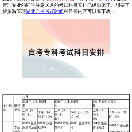
管理专业的同学注意10月的考试科目安排已经出来了。想要了
解旅游管理
湖北自考考试时间
科目等内容可以看下表：
10月
2021年10月15日周
2021年10月16日周
2021年10月17日周
专业信
课程
五
六
日
息
类别
上午（9：
上午（9：
上午（9：
下午（14：
下午（14：30-
下午（14：30-
00-11：
00-11：
00-11：
30-17：00）
17：00）
17：00）
30）
30）
30）
03959 旅游
00187 旅游
00058 市场
06011 旅游学概
00193 饭店
00195 导游业务
专业
政策与法规
经济学
营销学
论
管理概论
核心