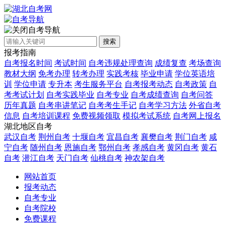
自考导航
搜索
报考指南
自考报名时间
考试时间
自考违规处理查询
成绩复查
考场查询
教材大纲
免考办理
转考办理
实践考核
毕业申请
学位英语培
训
学位申请
专升本
考生服务平台
自考报考动态
自考政策
自
考考试计划
自考实践毕业
自考专业
自考成绩查询
自考问答
历年真题
自考串讲笔记
自考考生手记
自考学习方法
外省自考
信息
自考培训课程
免费视频领取
模拟考试系统
自考网上报名
湖北地区自考
武汉自考
荆州自考
十堰自考
宜昌自考
襄樊自考
荆门自考
咸
宁自考
随州自考
恩施自考
鄂州自考
孝感自考
黄冈自考
黄石
自考
潜江自考
天门自考
仙桃自考
神农架自考
网站首页
报考动态
自考专业
自考院校
免费课程