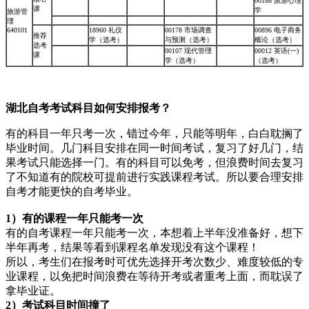
00188 旅游心理
课
学
旅游管
理
640101
18960 礼仪
00178 市场调查
00896 电子商务
推荐
学（选考）
与预测（选考）
概论（选考）
选考
00107 现代管理
00012 英语(一)
课
学（选考）
（选考）
湖北自考考试科目如何安排报考？
有的科目一年只考一次，错过今年，只能等明年，白白耽搁了
毕业时间。几门科目安排在同一时间考试，复习了好几门，结
果考试只能选择一门。有的科目可以免考，但浪费时间去复习
了不知道有的院校可提前进行实践课程考试。所以要合理安排
自考才能更快的自考毕业。
1）有的课程一年只能考一次
有的自考课程一年只能考一次，本想着上半年没准备好，想下
半年再考，结果等看到课程名单发现没有这个课程！
所以，考生们在报考时可优先选择开考次数少、难度较低的专
业课程，以免把时间浪费在等待开考或者重考上面，而耽误了
拿毕业证。
2）考试科目时间撞了