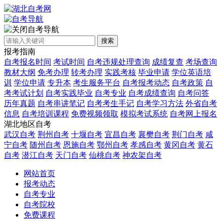
自考导航
搜索
报考指南
自考报名时间
考试时间
自考违规处理查询
成绩复查
考场查询
教材大纲
免考办理
转考办理
实践考核
毕业申请
学位英语培
训
学位申请
专升本
考生服务平台
自考报考动态
自考政策
自
考考试计划
自考实践毕业
自考专业
自考成绩查询
自考问答
历年真题
自考串讲笔记
自考考生手记
自考学习方法
外省自考
信息
自考培训课程
免费视频领取
模拟考试系统
自考网上报名
湖北地区自考
武汉自考
荆州自考
十堰自考
宜昌自考
襄樊自考
荆门自考
咸
宁自考
随州自考
恩施自考
鄂州自考
孝感自考
黄冈自考
黄石
自考
潜江自考
天门自考
仙桃自考
神农架自考
网站首页
报考动态
自考专业
自考院校
免费课程