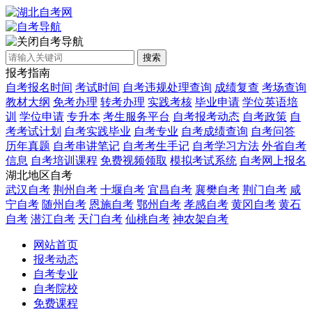
自考导航
搜索
报考指南
自考报名时间
考试时间
自考违规处理查询
成绩复查
考场查询
教材大纲
免考办理
转考办理
实践考核
毕业申请
学位英语培
训
学位申请
专升本
考生服务平台
自考报考动态
自考政策
自
考考试计划
自考实践毕业
自考专业
自考成绩查询
自考问答
历年真题
自考串讲笔记
自考考生手记
自考学习方法
外省自考
信息
自考培训课程
免费视频领取
模拟考试系统
自考网上报名
湖北地区自考
武汉自考
荆州自考
十堰自考
宜昌自考
襄樊自考
荆门自考
咸
宁自考
随州自考
恩施自考
鄂州自考
孝感自考
黄冈自考
黄石
自考
潜江自考
天门自考
仙桃自考
神农架自考
网站首页
报考动态
自考专业
自考院校
免费课程