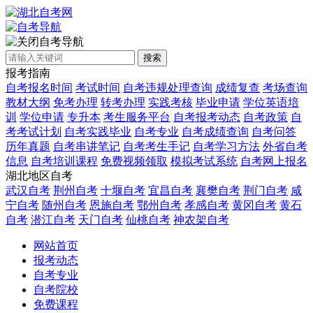
自考导航
搜索
报考指南
自考报名时间
考试时间
自考违规处理查询
成绩复查
考场查询
教材大纲
免考办理
转考办理
实践考核
毕业申请
学位英语培
训
学位申请
专升本
考生服务平台
自考报考动态
自考政策
自
考考试计划
自考实践毕业
自考专业
自考成绩查询
自考问答
历年真题
自考串讲笔记
自考考生手记
自考学习方法
外省自考
信息
自考培训课程
免费视频领取
模拟考试系统
自考网上报名
湖北地区自考
武汉自考
荆州自考
十堰自考
宜昌自考
襄樊自考
荆门自考
咸
宁自考
随州自考
恩施自考
鄂州自考
孝感自考
黄冈自考
黄石
自考
潜江自考
天门自考
仙桃自考
神农架自考
网站首页
报考动态
自考专业
自考院校
免费课程