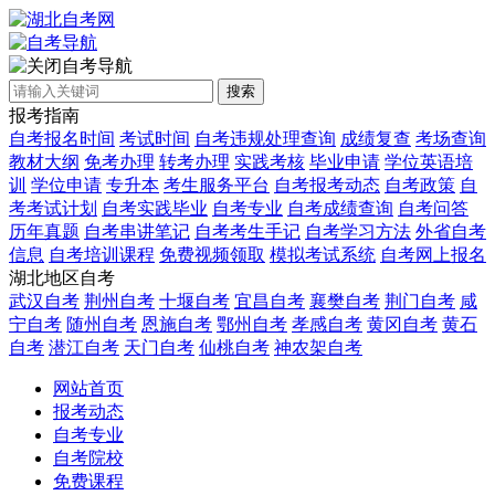
自考导航
搜索
报考指南
自考报名时间
考试时间
自考违规处理查询
成绩复查
考场查询
教材大纲
免考办理
转考办理
实践考核
毕业申请
学位英语培
训
学位申请
专升本
考生服务平台
自考报考动态
自考政策
自
考考试计划
自考实践毕业
自考专业
自考成绩查询
自考问答
历年真题
自考串讲笔记
自考考生手记
自考学习方法
外省自考
信息
自考培训课程
免费视频领取
模拟考试系统
自考网上报名
湖北地区自考
武汉自考
荆州自考
十堰自考
宜昌自考
襄樊自考
荆门自考
咸
宁自考
随州自考
恩施自考
鄂州自考
孝感自考
黄冈自考
黄石
自考
潜江自考
天门自考
仙桃自考
神农架自考
网站首页
报考动态
自考专业
自考院校
免费课程