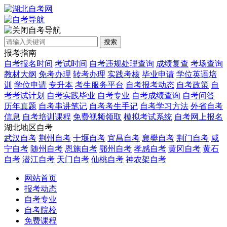
自考导航
搜索
报考指南
自考报名时间
考试时间
自考违规处理查询
成绩复查
考场查询
教材大纲
免考办理
转考办理
实践考核
毕业申请
学位英语培
训
学位申请
专升本
考生服务平台
自考报考动态
自考政策
自
考考试计划
自考实践毕业
自考专业
自考成绩查询
自考问答
历年真题
自考串讲笔记
自考考生手记
自考学习方法
外省自考
信息
自考培训课程
免费视频领取
模拟考试系统
自考网上报名
湖北地区自考
武汉自考
荆州自考
十堰自考
宜昌自考
襄樊自考
荆门自考
咸
宁自考
随州自考
恩施自考
鄂州自考
孝感自考
黄冈自考
黄石
自考
潜江自考
天门自考
仙桃自考
神农架自考
网站首页
报考动态
自考专业
自考院校
免费课程