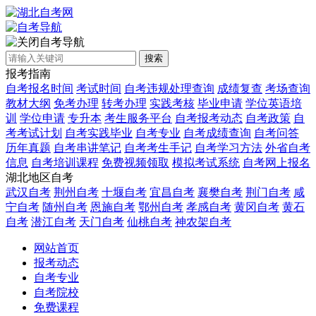
自考导航
搜索
报考指南
自考报名时间
考试时间
自考违规处理查询
成绩复查
考场查询
教材大纲
免考办理
转考办理
实践考核
毕业申请
学位英语培
训
学位申请
专升本
考生服务平台
自考报考动态
自考政策
自
考考试计划
自考实践毕业
自考专业
自考成绩查询
自考问答
历年真题
自考串讲笔记
自考考生手记
自考学习方法
外省自考
信息
自考培训课程
免费视频领取
模拟考试系统
自考网上报名
湖北地区自考
武汉自考
荆州自考
十堰自考
宜昌自考
襄樊自考
荆门自考
咸
宁自考
随州自考
恩施自考
鄂州自考
孝感自考
黄冈自考
黄石
自考
潜江自考
天门自考
仙桃自考
神农架自考
网站首页
报考动态
自考专业
自考院校
免费课程