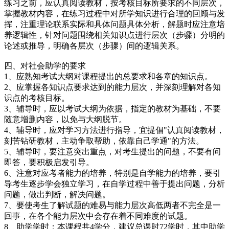
练习之前，应认真阅读教材，按考核目标所要求的不同层次，
掌握教材内容，在练习过程中对所学知识进行合理的回顾与发
挥，注重理论联系实际和具体问题具体分析，解题时应注意培
养逻辑性，针对问题围绕相关知识点进行层次（步骤）分明的
论述或推导，明确各层次（步骤）间的逻辑关系。
四、对社会助学的要求
1、应熟知考试大纲对课程提出的总要求和各章的知识点。
2、应掌握各知识点要求达到的能力层次，并深刻理解对各知
识点的考核目标。
3、辅导时，应以考试大纲为依据，指定的教材为基础，不要
随意增删内容，以免与大纲脱节。
4、辅导时，应对学习方法进行指导，宜提倡"认真阅读教材，
刻苦钻研教材，主动争取帮助，依靠自己学通"的方法。
5、辅导时，要注意突出重点，对考生提出的问题，不要有问
即答，要积极启发引导。
6、注意对应考者能力的培养，特别是自学能力的培养，要引
导考生逐步学会独立学习，在自学过程中善于提出问题，分析
问题，做出判断，解决问题。
7、要使考生了解试题的难易与能力层次高低两者不完全是一
回事，在各个能力层次中会存在着不同难度的试题。
8、助学学时：本课程共4学分，建议总课时72学时，其中助学