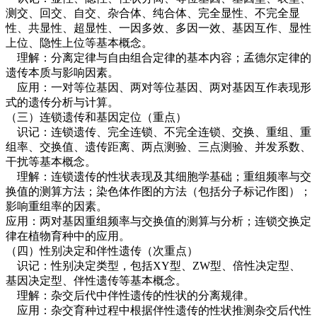
测交、回交、自交、杂合体、纯合体、完全显性、不完全显
性、共显性、超显性、一因多效、多因一效、基因互作、显性
上位、隐性上位等基本概念。
理解：分离定律与自由组合定律的基本内容；孟德尔定律的
遗传本质与影响因素。
应用：一对等位基因、两对等位基因、两对基因互作表现形
式的遗传分析与计算。
（三）连锁遗传和基因定位（重点）
识记：连锁遗传、完全连锁、不完全连锁、交换、重组、重
组率、交换值、遗传距离、两点测验、三点测验、并发系数、
干扰等基本概念。
理解：连锁遗传的性状表现及其细胞学基础；重组频率与交
换值的测算方法；染色体作图的方法（包括分子标记作图）；
影响重组率的因素。
应用：两对基因重组频率与交换值的测算与分析；连锁交换定
律在植物育种中的应用。
（四）性别决定和伴性遗传（次重点）
识记：性别决定类型，包括XY型、ZW型、倍性决定型、
基因决定型、伴性遗传等基本概念。
理解：杂交后代中伴性遗传的性状的分离规律。
应用：杂交育种过程中根据伴性遗传的性状推测杂交后代性