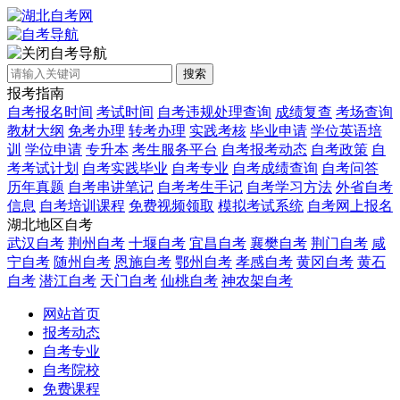
自考导航
搜索
报考指南
自考报名时间
考试时间
自考违规处理查询
成绩复查
考场查询
教材大纲
免考办理
转考办理
实践考核
毕业申请
学位英语培
训
学位申请
专升本
考生服务平台
自考报考动态
自考政策
自
考考试计划
自考实践毕业
自考专业
自考成绩查询
自考问答
历年真题
自考串讲笔记
自考考生手记
自考学习方法
外省自考
信息
自考培训课程
免费视频领取
模拟考试系统
自考网上报名
湖北地区自考
武汉自考
荆州自考
十堰自考
宜昌自考
襄樊自考
荆门自考
咸
宁自考
随州自考
恩施自考
鄂州自考
孝感自考
黄冈自考
黄石
自考
潜江自考
天门自考
仙桃自考
神农架自考
网站首页
报考动态
自考专业
自考院校
免费课程