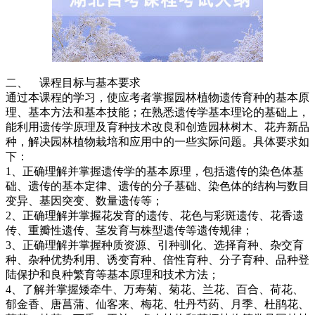
二、 课程目标与基本要求
通过本课程的学习，使应考者掌握园林植物遗传育种的基本原
理、基本方法和基本技能；在熟悉遗传学基本理论的基础上，
能利用遗传学原理及育种技术改良和创造园林树木、花卉新品
种，解决园林植物栽培和应用中的一些实际问题。具体要求如
下：
1、正确理解并掌握遗传学的基本原理，包括遗传的染色体基
础、遗传的基本定律、遗传的分子基础、染色体的结构与数目
变异、基因突变、数量遗传等；
2、正确理解并掌握花发育的遗传、花色与彩斑遗传、花香遗
传、重瓣性遗传、茎发育与株型遗传等遗传规律；
3、正确理解并掌握种质资源、引种驯化、选择育种、杂交育
种、杂种优势利用、诱变育种、倍性育种、分子育种、品种登
陆保护和良种繁育等基本原理和技术方法；
4、了解并掌握矮牵牛、万寿菊、菊花、兰花、百合、荷花、
郁金香、唐菖蒲、仙客来、梅花、牡丹芍药、月季、杜鹃花、