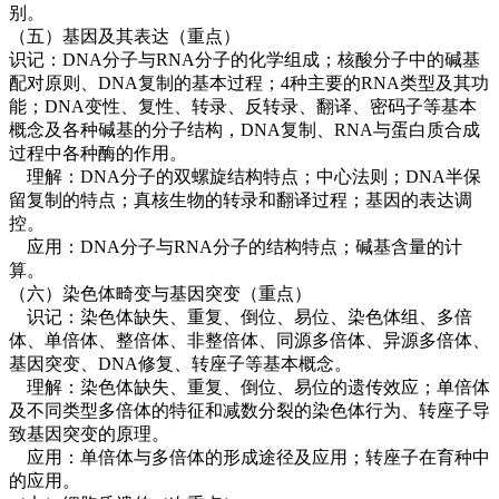
别。
（五）基因及其表达（重点）
识记：DNA分子与RNA分子的化学组成；核酸分子中的碱基
配对原则、DNA复制的基本过程；4种主要的RNA类型及其功
能；DNA变性、复性、转录、反转录、翻译、密码子等基本
概念及各种碱基的分子结构，DNA复制、RNA与蛋白质合成
过程中各种酶的作用。
理解：DNA分子的双螺旋结构特点；中心法则；DNA半保
留复制的特点；真核生物的转录和翻译过程；基因的表达调
控。
应用：DNA分子与RNA分子的结构特点；碱基含量的计
算。
（六）染色体畸变与基因突变（重点）
识记：染色体缺失、重复、倒位、易位、染色体组、多倍
体、单倍体、整倍体、非整倍体、同源多倍体、异源多倍体、
基因突变、DNA修复、转座子等基本概念。
理解：染色体缺失、重复、倒位、易位的遗传效应；单倍体
及不同类型多倍体的特征和减数分裂的染色体行为、转座子导
致基因突变的原理。
应用：单倍体与多倍体的形成途径及应用；转座子在育种中
的应用。