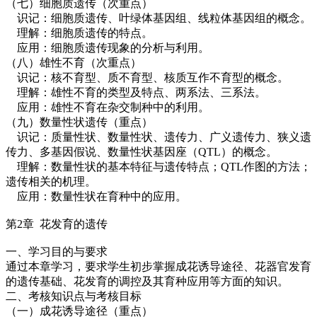
（七）细胞质遗传（次重点）
识记：细胞质遗传、叶绿体基因组、线粒体基因组的概念。
理解：细胞质遗传的特点。
应用：细胞质遗传现象的分析与利用。
（八）雄性不育（次重点）
识记：核不育型、质不育型、核质互作不育型的概念。
理解：雄性不育的类型及特点、两系法、三系法。
应用：雄性不育在杂交制种中的利用。
（九）数量性状遗传（重点）
识记：质量性状、数量性状、遗传力、广义遗传力、狭义遗
传力、多基因假说、数量性状基因座（QTL）的概念。
理解：数量性状的基本特征与遗传特点；QTL作图的方法；
遗传相关的机理。
应用：数量性状在育种中的应用。
第2章 花发育的遗传
一、学习目的与要求
通过本章学习，要求学生初步掌握成花诱导途径、花器官发育
的遗传基础、花发育的调控及其育种应用等方面的知识。
二、考核知识点与考核目标
（一）成花诱导途径（重点）