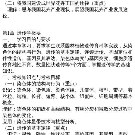
（二）将我国建设成世界花卉王国的途径（重点）
理解：思考我国花卉产业现状，展望我国花卉产业发展途
径。
第1章 遗传学概要
一、 学习目的与要求
通过本章学习，要求学生联系园林植物遗传育种学实践，从染
色体的结构与行为、遗传的基本定律、连锁遗传、基因定位和
伴性遗传、基因及其表达、染色体畸变与基因突变、细胞质遗
传育雄性不育、数量性状遗传等7个方面，掌握遗传学的基础
知识。
二、考核知识点与考核目标
（一）染色体的结构与行为（重点）
识记：染色体、染色质、染色体组、几倍体、核型、带型、着
丝粒、端粒、长臂、短臂、核小体、组蛋白、细胞周期等基本
概念。
理解：染色体的初级和高级结构、有丝分裂和减数分裂过程中
染色体的变化。
应用：染色体显带技术与核型分析。
（二）遗传的基本定律（重点）
识记：显性、隐性、性状分离、等位基因、基因型、表型、