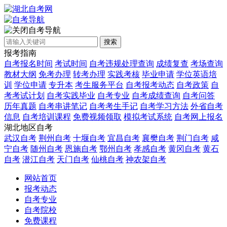
自考导航
搜索
报考指南
自考报名时间
考试时间
自考违规处理查询
成绩复查
考场查询
教材大纲
免考办理
转考办理
实践考核
毕业申请
学位英语培
训
学位申请
专升本
考生服务平台
自考报考动态
自考政策
自
考考试计划
自考实践毕业
自考专业
自考成绩查询
自考问答
历年真题
自考串讲笔记
自考考生手记
自考学习方法
外省自考
信息
自考培训课程
免费视频领取
模拟考试系统
自考网上报名
湖北地区自考
武汉自考
荆州自考
十堰自考
宜昌自考
襄樊自考
荆门自考
咸
宁自考
随州自考
恩施自考
鄂州自考
孝感自考
黄冈自考
黄石
自考
潜江自考
天门自考
仙桃自考
神农架自考
网站首页
报考动态
自考专业
自考院校
免费课程