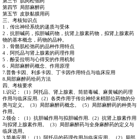
第三节 肌肉松弛药
第四节 局部麻醉药
第五节 皮肤黏膜用药
三、考核知识点
1．传出神经系统的递质与受体
2．抗胆碱药，拟胆碱药物，抗肾上腺素药物，拟肾上腺素药
物的基本概念，药物的品种。
3．骨骼肌松弛药的品种作用特点
4．阿托品与肾上腺素的药理作用
5．酚妥拉明与心得安的作用机制
6．局部麻醉药概念、作用原理
7.普鲁卡因、利多卡因、丁卡因作用特点与临床应用
8.局部麻醉药给药方法
四、考核要求
1.识记：（1）阿托品、肾上腺素、筒箭毒碱、麻黄碱的药理
作用与临床应用.（2）各类作用于传出神经末梢部位药物的分
类与定义。（3）局部麻醉药概念。（5）局部麻醉药的种类与
作用。
2.领会：（1）抗胆碱作用与拟胆碱作用.（2）抗肾上腺素作用
与拟肾上腺素作用。（3）局部麻醉药与全身麻醉药的定义与
临床选用。
3.简单应用：（1）阿托品的药理作用与临床应用。（2）局部