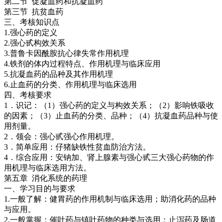
第二节 促凝血药和抗凝血药
第三节 抗贫血药
三、考核知识点
1.强心药的定义
2.强心甙构效关系
3.普鲁卡因酰胺抗心律失常作用机理
4.铁剂的体内过程特点、作用机理与临床应用
5.抗凝血药的品种及其作用机理
6.止血药的分类、作用机理与临床选用
四、考核要求
1．识记：（1）强心药的定义与构效关系；（2）影响铁吸收
的因素；（3）止血药的分类、品种；（4）抗凝血药品种与使
用剂量。
2．领会：强心甙强心作用机理。
3．简单应用：仔猪缺铁性贫血防治方法。
4．综合应用：安钠加、肾上腺素与强心甙三大强心药物的作
用机理与临床选用方法。
第五章 消化系统的药理
一、学习目的与要求
1.一般了解：健胃药的作用机制与临床选用；助消化药的品种
与应用。
2.一般掌握：催吐药与镇吐药物的种类与选用；止泻药及肠道