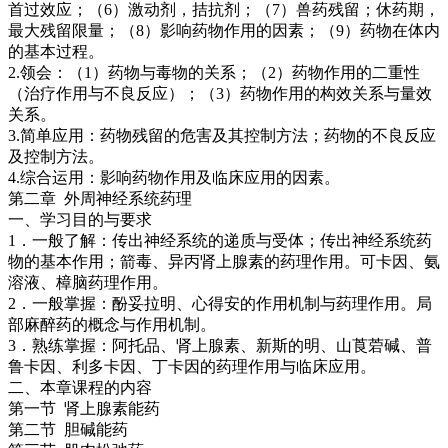
首过效应；（6）激动剂，拮抗剂；（7）兽药残留；休药期，
最大残留限量；（8）影响药物作用的因素；（9）药物在体内
的基本过程。
2.领会：（1）药物与毒物的关系；（2）药物作用的二重性
（治疗作用与不良反应）；（3）药物作用的构效关系与量效
关系。
3.简单应用：药物残留的危害及其控制方法；药物的不良反应
及控制方法。
4.综合运用：影响药物作用及临床应用的因素。
第二章 外周神经系统药理
一、学习目的与要求
1．一般了解：传出神经系统的递质与受体；传出神经系统药
物的基本作用；箭毒、异丙肾上腺素的药理作用。可卡因、氨
溶液、樟脑药理作用。
2．一般掌握：酚妥拉明、心得安的作用机制与药理作用。局
部麻醉药的概念与作用机制。
3．熟练掌握：阿托品、肾上腺素、新斯的明、山莨菪碱、普
鲁卡因、利多卡因、丁卡因的药理作用与临床应用。
二、本章课程的内容
第一节 肾上腺素能药
第二节 胆碱能药