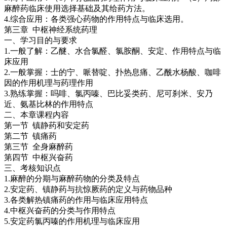
麻醉药临床使用选择基础及其给药方法。
4.综合应用：各类强心药物的作用特点与临床选用。
第三章 中枢神经系统药理
一、学习目的与要求
1.一般了解：乙醚、水合氯醛、氯胺酮、安定、作用特点与临
床应用
2.一般掌握：士的宁、哌替啶、扑热息痛、乙酰水杨酸、咖啡
因的作用机理与药理作用
3.熟练掌握：吗啡、氯丙嗪、巴比妥类药、尼可刹米、安乃
近、氨基比林的作用特点
二、本章课程内容
第一节 镇静药和安定药
第二节 镇痛药
第三节 全身麻醉药
第四节 中枢兴奋药
三、考核知识点
1.麻醉的分期与麻醉药物的分类及特点
2.安定药、镇静药与抗惊厥药的定义与药物品种
3.各类解热镇痛药的作用与临床应用特点
4.中枢兴奋药的分类与作用特点
5.安定药氯丙嗪的作用机理与临床应用