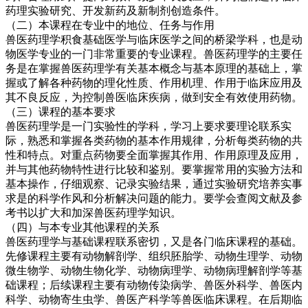
药理实验研究、开发新药及新制剂创造条件。
（二）本课程在专业中的地位、任务与作用
兽医药理学积食基础医学与临床医学之间的桥梁学科，也是动
物医学专业的一门非常重要的专业课程。兽医药理学的主要任
务是在掌握兽医药理学有关基本概念与基本原理的基础上，掌
握或了解各种药物的理化性质、作用机理、作用于临床应用及
其不良反应，为控制兽医临床疾病，做到安全有效使用药物。
（三）课程的基本要求
兽医药理学是一门实验性的学科，学习上要求要理论联系实
际，熟悉和掌握各类药物的基本作用规律，分析每类药物的共
性和特点。对重点药物要全面掌握其作用、作用原理及应用，
并与其他药物特性进行比较和鉴别。要掌握常用的实验方法和
基本操作，仔细观察、记录实验结果，通过实验研究培养实事
求是的科学作风和分析解决问题的能力。要学会查阅文献及参
考书以扩大和加深兽医药理学知识。
（四）与本专业其他课程的关系
兽医药理学与基础课程联系密切，又是各门临床课程的基础。
先修课程主要有动物解剖学、组织胚胎学、动物生理学、动物
微生物学、动物生物化学、动物病理学、动物病理解剖学等基
础课程；后续课程主要有动物传染病学、兽医外科学、兽医内
科学、动物寄生虫学、兽医产科学等兽医临床课程。在后期临