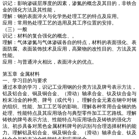
识记：影响渗碳层厚度的因素，渗氮的概念及其目的，非铁合
金的强化方法及其性能，
理解：钢的表面淬火与化学热处理工艺的特点及应用。
应用：常用热处理工艺的选用及其工序位置的安排。
（三）一般
识记：材料的复合强化的概念、。
理解：气体渗氮与气体渗碳各自的特点，材料的表面强化、表
面防腐、表面装饰技术及应用，高聚物的改性目的、方法及其
性能。
应用：与普通淬火相比，表面淬火的优点。
第五章 金属材料
一、学习目的与要求
通过本章的学习，识记工业用钢的分类方法及牌号表示方法，
铝及铝合金、铜及铜合金、（滑动）轴承合金、钛及钛合金与
粉末冶金的种类、牌号（或代号）。理解合金元素在钢中对钢
的组织、性能、加工工艺等的影响。理解各种常用合金钢的热
处理、性能特点及其应用场合与典型零件加工工艺路线。理解
铸铁的牌号表示方法、性能特点与应用场合及铸铁的强化方
法。初步具备对黑色金属材料牌号的识别与合理选择材料的能
力。理解铝及铝合金、铜及铜合金、（滑动）轴承合金、钛及