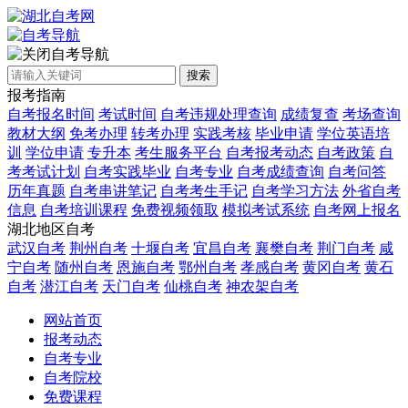
自考导航
搜索
报考指南
自考报名时间
考试时间
自考违规处理查询
成绩复查
考场查询
教材大纲
免考办理
转考办理
实践考核
毕业申请
学位英语培
训
学位申请
专升本
考生服务平台
自考报考动态
自考政策
自
考考试计划
自考实践毕业
自考专业
自考成绩查询
自考问答
历年真题
自考串讲笔记
自考考生手记
自考学习方法
外省自考
信息
自考培训课程
免费视频领取
模拟考试系统
自考网上报名
湖北地区自考
武汉自考
荆州自考
十堰自考
宜昌自考
襄樊自考
荆门自考
咸
宁自考
随州自考
恩施自考
鄂州自考
孝感自考
黄冈自考
黄石
自考
潜江自考
天门自考
仙桃自考
神农架自考
网站首页
报考动态
自考专业
自考院校
免费课程