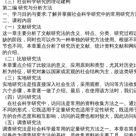
（三）社会科学研究的理论建构
第二编 研究与分析方法
一、学习目的与要求:了解并掌握社会科学研究中的常用研究
二、课程内容
（一）文献研究法
这一章主要分析了文献研究法的含义、特点、分类、研究过程
缺的阶段，同时也可以作为一种单独的研究方法使用。根据不
节也不同。本章重点分析了研究历史文献、统计资料文献和网
的介绍。
（二）比较研究法
本章重点介绍了比较法的意义、应用原则和类型，尤其对历史
析为特征，研究对象以国家或宏观的社会结构为主，故这类研
（三）实地研究法
实地研究法是指直接深入社会生活，采用观察、访问等方法收
六个步骤，本章逐一做了介绍。最后，在使用该方法时，我们
（四）访问研究法
在社会科学研究中，访问法是常用的资料收集方法之一。通过
不同的形式，它既适用于定量研究也适用于定性研究，既适用
方的合作态度和相互影响，访问的花费也相对较大，因此访问
（五）调查研究法
调查研究法是社会科学最常用的定量研究方法之一。本章在简
问卷作为调查研究方法的基础，是收集资料的主要工具。问卷