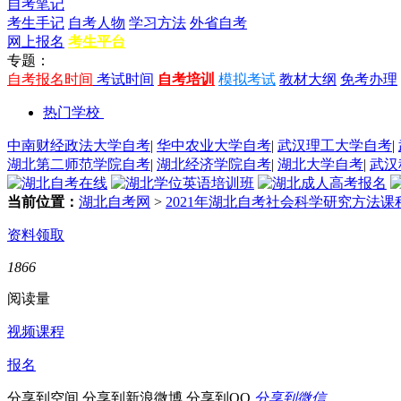
自考笔记
考生手记
自考人物
学习方法
外省自考
网上报名
考生平台
专题：
自考报名时间
考试时间
自考培训
模拟考试
教材大纲
免考办理
热门学校
中南财经政法大学自考
|
华中农业大学自考
|
武汉理工大学自考
|
湖北第二师范学院自考
|
湖北经济学院自考
|
湖北大学自考
|
武汉
当前位置：
湖北自考网
>
2021年湖北自考社会科学研究方法课
资料领取
1866
阅读量
视频课程
报名
分享到空间
分享到新浪微博
分享到QQ
分享到微信