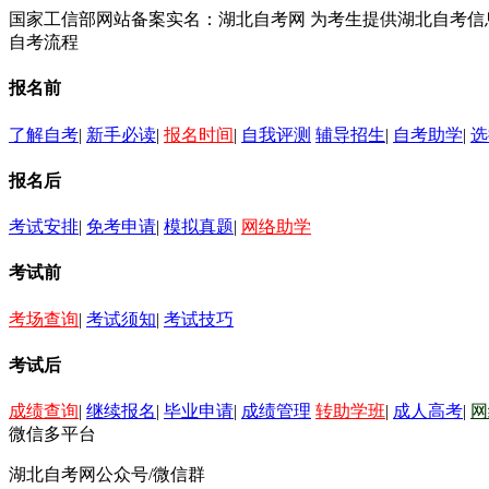
国家工信部网站备案实名：湖北自考网 为考生提供湖北自考
自考流程
报名前
了解自考
|
新手必读
|
报名时间
|
自我评测
辅导招生
|
自考助学
|
选
报名后
考试安排
|
免考申请
|
模拟真题
|
网络助学
考试前
考场查询
|
考试须知
|
考试技巧
考试后
成绩查询
|
继续报名
|
毕业申请
|
成绩管理
转助学班
|
成人高考
|
网
微信多平台
湖北自考网公众号/微信群