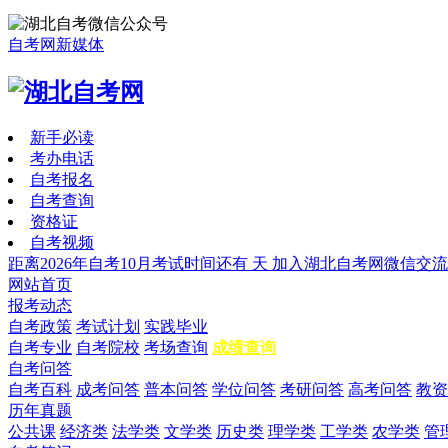
自考网新媒体
新手必读
考办电话
自考报名
自考查询
资格证
自考视频
距离2026年自考10月考试时间还有
天
加入湖北自考网微信交流
网站首页
报考动态
自考政策
考试计划
实践毕业
自考专业
自考院校
考场查询
成绩查询
自考问答
自考百科
成考问答
普本问答
学位问答
考研问答
高考问答
教资
历年真题
公共课
经济类
法学类
文学类
历史类
理学类
工学类
农学类
管