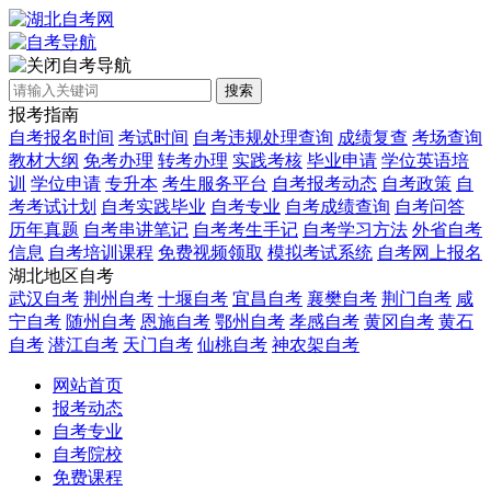
自考导航
搜索
报考指南
自考报名时间
考试时间
自考违规处理查询
成绩复查
考场查询
教材大纲
免考办理
转考办理
实践考核
毕业申请
学位英语培
训
学位申请
专升本
考生服务平台
自考报考动态
自考政策
自
考考试计划
自考实践毕业
自考专业
自考成绩查询
自考问答
历年真题
自考串讲笔记
自考考生手记
自考学习方法
外省自考
信息
自考培训课程
免费视频领取
模拟考试系统
自考网上报名
湖北地区自考
武汉自考
荆州自考
十堰自考
宜昌自考
襄樊自考
荆门自考
咸
宁自考
随州自考
恩施自考
鄂州自考
孝感自考
黄冈自考
黄石
自考
潜江自考
天门自考
仙桃自考
神农架自考
网站首页
报考动态
自考专业
自考院校
免费课程