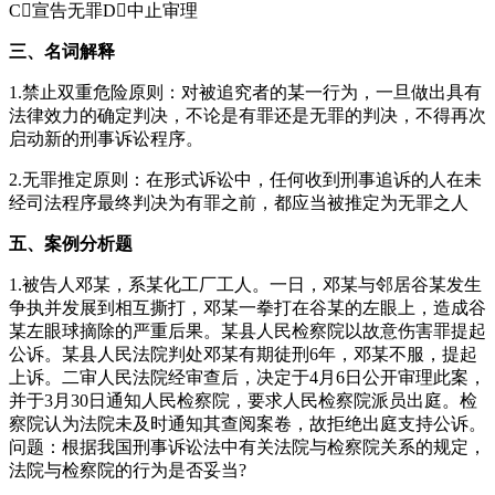
C宣告无罪D中止审理
三、名词解释
1.禁止双重危险原则：对被追究者的某一行为，一旦做出具有
法律效力的确定判决，不论是有罪还是无罪的判决，不得再次
启动新的刑事诉讼程序。
2.无罪推定原则：在形式诉讼中，任何收到刑事追诉的人在未
经司法程序最终判决为有罪之前，都应当被推定为无罪之人
五、案例分析题
1.被告人邓某，系某化工厂工人。一日，邓某与邻居谷某发生
争执并发展到相互撕打，邓某一拳打在谷某的左眼上，造成谷
某左眼球摘除的严重后果。某县人民检察院以故意伤害罪提起
公诉。某县人民法院判处邓某有期徒刑6年，邓某不服，提起
上诉。二审人民法院经审查后，决定于4月6日公开审理此案，
并于3月30日通知人民检察院，要求人民检察院派员出庭。检
察院认为法院未及时通知其查阅案卷，故拒绝出庭支持公诉。
问题：根据我国刑事诉讼法中有关法院与检察院关系的规定，
法院与检察院的行为是否妥当?