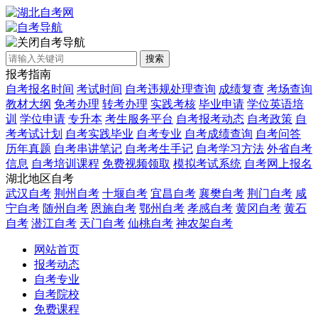
自考导航
搜索
报考指南
自考报名时间
考试时间
自考违规处理查询
成绩复查
考场查询
教材大纲
免考办理
转考办理
实践考核
毕业申请
学位英语培
训
学位申请
专升本
考生服务平台
自考报考动态
自考政策
自
考考试计划
自考实践毕业
自考专业
自考成绩查询
自考问答
历年真题
自考串讲笔记
自考考生手记
自考学习方法
外省自考
信息
自考培训课程
免费视频领取
模拟考试系统
自考网上报名
湖北地区自考
武汉自考
荆州自考
十堰自考
宜昌自考
襄樊自考
荆门自考
咸
宁自考
随州自考
恩施自考
鄂州自考
孝感自考
黄冈自考
黄石
自考
潜江自考
天门自考
仙桃自考
神农架自考
网站首页
报考动态
自考专业
自考院校
免费课程