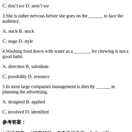
C. don‘t we D. aren’t we
3.She is rather nervous before she goes on the ______ to face the
audience.
A. stack B. stock
C. stage D. style
4.Washing food down with water as a _______ for chewing is not a
good habit.
A. direction B. substitute
C. possibility D. resource
5.In most large companies management is directly ______ in
planning the advertising.
A. designed B. applied
C. involved D. identified
参考答案：