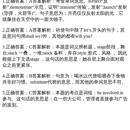
1.正确答案：A答案解析：考查单词意思。Reflect“反
射”;demonstrate“示范，证明”;transmit“传输，发射”;launch“发射
(导弹，火箭等)”。句子意思为：月亮仅仅反射太阳的光，它
就像挂在天空中的一面大镜子。
2.正确答案：A答案解析：祈使句中除了let‘s.开头的句子，其
反意问句用shall we?外，其他的都有will you?
3.正确答案：C答案解析：本题是词义辨析题，stage阶段，舞
台;stack 一叠，一堆;stock 备料，库存;style 形式，风格 ， 因此
根据上下文选stage ，这句话的意思是：她在登上舞台面对观
众之前更紧张。
4.正确答案：B答案解析：句意为：喝水以代替咀嚼吞下食物
并非好习惯。substitute代替的意思，而其他的单词意思不符。
5.正确答案：C答案解析：本题的考点是词组：be involved in
参与。这句话的意思是：在一些大公司，管理者直接参与广告
的策划。