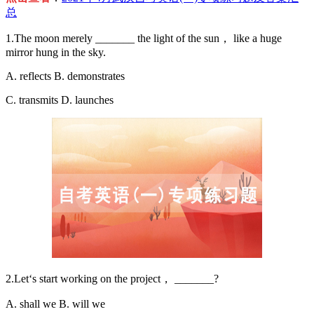
总
1.The moon merely _______ the light of the sun， like a huge
mirror hung in the sky.
A. reflects B. demonstrates
C. transmits D. launches
2.Let‘s start working on the project， _______?
A. shall we B. will we