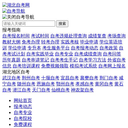
自考导航
搜索
报考指南
自考报名时间
考试时间
自考违规处理查询
成绩复查
考场查询
教材大纲
免考办理
转考办理
实践考核
毕业申请
学位英语培
训
学位申请
专升本
考生服务平台
自考报考动态
自考政策
自
考考试计划
自考实践毕业
自考专业
自考成绩查询
自考问答
历年真题
自考串讲笔记
自考考生手记
自考学习方法
外省自考
信息
自考培训课程
免费视频领取
模拟考试系统
自考网上报名
湖北地区自考
武汉自考
荆州自考
十堰自考
宜昌自考
襄樊自考
荆门自考
咸
宁自考
随州自考
恩施自考
鄂州自考
孝感自考
黄冈自考
黄石
自考
潜江自考
天门自考
仙桃自考
神农架自考
网站首页
报考动态
自考专业
自考院校
免费课程