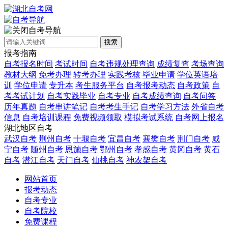
自考导航
搜索
报考指南
自考报名时间
考试时间
自考违规处理查询
成绩复查
考场查询
教材大纲
免考办理
转考办理
实践考核
毕业申请
学位英语培
训
学位申请
专升本
考生服务平台
自考报考动态
自考政策
自
考考试计划
自考实践毕业
自考专业
自考成绩查询
自考问答
历年真题
自考串讲笔记
自考考生手记
自考学习方法
外省自考
信息
自考培训课程
免费视频领取
模拟考试系统
自考网上报名
湖北地区自考
武汉自考
荆州自考
十堰自考
宜昌自考
襄樊自考
荆门自考
咸
宁自考
随州自考
恩施自考
鄂州自考
孝感自考
黄冈自考
黄石
自考
潜江自考
天门自考
仙桃自考
神农架自考
网站首页
报考动态
自考专业
自考院校
免费课程