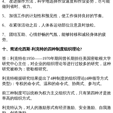
4、 改进操作方法，科学地选择作业速度和作业姿势，尽可能
做到省时、省力。
5、 加强工作的计划性和预见性，使工作保持良好的节奏。
6、 在紧张活动之后，人体各运动部位注意及时放松。
7、 团结互助、心情舒畅的气氛，能够转移和减轻身体的疲
劳。
十、简述伦西斯-利克特的四种制度组织理论?
答：利克特在1950——1970年期间曾长期担任美国密歇根大学
研究中心主任，对企业的组织理论等进行过较多的研究，这种
研究被称为：密歇根研究。
利克特根据研究结果提出了4种制度的组织理论(4种领导方式
类型)：专权的命令式、温和的命令式、协商式、参与式。
前三种制度可以统称为权力主义组织方式，只有第四种才是效
率高的组织方式。
利克特认为，对人的激励形式有经济激励、安全激励、自我激
励、创造激励。