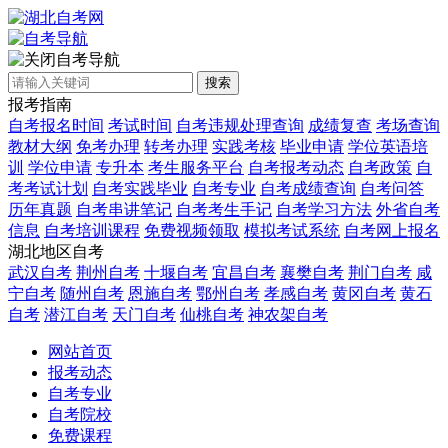
自考导航
搜索
报考指南
自考报名时间
考试时间
自考违规处理查询
成绩复查
考场查询
教材大纲
免考办理
转考办理
实践考核
毕业申请
学位英语培
训
学位申请
专升本
考生服务平台
自考报考动态
自考政策
自
考考试计划
自考实践毕业
自考专业
自考成绩查询
自考问答
历年真题
自考串讲笔记
自考考生手记
自考学习方法
外省自考
信息
自考培训课程
免费视频领取
模拟考试系统
自考网上报名
湖北地区自考
武汉自考
荆州自考
十堰自考
宜昌自考
襄樊自考
荆门自考
咸
宁自考
随州自考
恩施自考
鄂州自考
孝感自考
黄冈自考
黄石
自考
潜江自考
天门自考
仙桃自考
神农架自考
网站首页
报考动态
自考专业
自考院校
免费课程