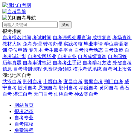
自考导航
搜索
报考指南
自考报名时间
考试时间
自考违规处理查询
成绩复查
考场查询
教材大纲
免考办理
转考办理
实践考核
毕业申请
学位英语培
训
学位申请
专升本
考生服务平台
自考报考动态
自考政策
自
考考试计划
自考实践毕业
自考专业
自考成绩查询
自考问答
历年真题
自考串讲笔记
自考考生手记
自考学习方法
外省自考
信息
自考培训课程
免费视频领取
模拟考试系统
自考网上报名
湖北地区自考
武汉自考
荆州自考
十堰自考
宜昌自考
襄樊自考
荆门自考
咸
宁自考
随州自考
恩施自考
鄂州自考
孝感自考
黄冈自考
黄石
自考
潜江自考
天门自考
仙桃自考
神农架自考
网站首页
报考动态
自考专业
自考院校
免费课程