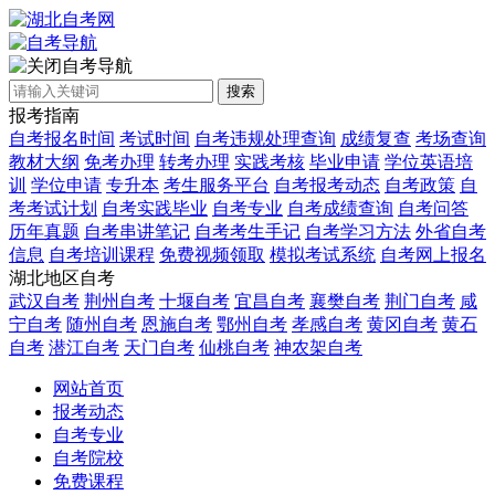
自考导航
搜索
报考指南
自考报名时间
考试时间
自考违规处理查询
成绩复查
考场查询
教材大纲
免考办理
转考办理
实践考核
毕业申请
学位英语培
训
学位申请
专升本
考生服务平台
自考报考动态
自考政策
自
考考试计划
自考实践毕业
自考专业
自考成绩查询
自考问答
历年真题
自考串讲笔记
自考考生手记
自考学习方法
外省自考
信息
自考培训课程
免费视频领取
模拟考试系统
自考网上报名
湖北地区自考
武汉自考
荆州自考
十堰自考
宜昌自考
襄樊自考
荆门自考
咸
宁自考
随州自考
恩施自考
鄂州自考
孝感自考
黄冈自考
黄石
自考
潜江自考
天门自考
仙桃自考
神农架自考
网站首页
报考动态
自考专业
自考院校
免费课程