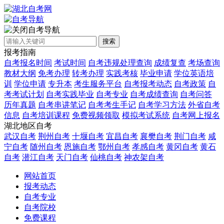
自考导航
搜索
报考指南
自考报名时间
考试时间
自考违规处理查询
成绩复查
考场查询
教材大纲
免考办理
转考办理
实践考核
毕业申请
学位英语培
训
学位申请
专升本
考生服务平台
自考报考动态
自考政策
自
考考试计划
自考实践毕业
自考专业
自考成绩查询
自考问答
历年真题
自考串讲笔记
自考考生手记
自考学习方法
外省自考
信息
自考培训课程
免费视频领取
模拟考试系统
自考网上报名
湖北地区自考
武汉自考
荆州自考
十堰自考
宜昌自考
襄樊自考
荆门自考
咸
宁自考
随州自考
恩施自考
鄂州自考
孝感自考
黄冈自考
黄石
自考
潜江自考
天门自考
仙桃自考
神农架自考
网站首页
报考动态
自考专业
自考院校
免费课程