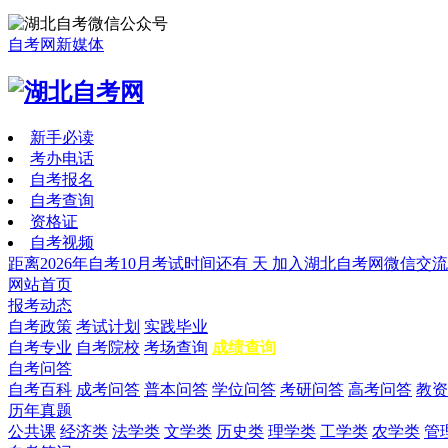
自考网新媒体
新手必读
考办电话
自考报名
自考查询
资格证
自考视频
距离2026年自考10月考试时间还有
天
加入湖北自考网微信交流
网站首页
报考动态
自考政策
考试计划
实践毕业
自考专业
自考院校
考场查询
成绩查询
自考问答
自考百科
成考问答
普本问答
学位问答
考研问答
高考问答
教资
历年真题
公共课
经济类
法学类
文学类
历史类
理学类
工学类
农学类
管