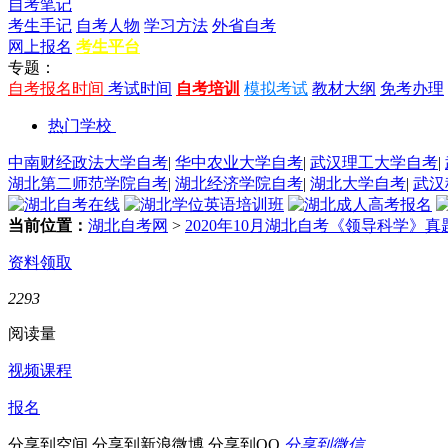
自考笔记
考生手记
自考人物
学习方法
外省自考
网上报名
考生平台
专题：
自考报名时间
考试时间
自考培训
模拟考试
教材大纲
免考办理
热门学校
中南财经政法大学自考
|
华中农业大学自考
|
武汉理工大学自考
|
湖北第二师范学院自考
|
湖北经济学院自考
|
湖北大学自考
|
武汉
当前位置：
湖北自考网
>
2020年10月湖北自考《领导科学》真
资料领取
2293
阅读量
视频课程
报名
分享到空间
分享到新浪微博
分享到QQ
分享到微信