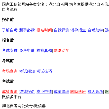
国家工信部网站备案实名：湖北自考网 为考生提供湖北自考
自考流程
报名前
了解自考
|
新手必读
|
报名时间
|
自我评测
辅导招生
|
自考助学
|
选
报名后
考试安排
|
免考申请
|
模拟真题
|
网络助学
考试前
考场查询
|
考试须知
|
考试技巧
考试后
成绩查询
|
继续报名
|
毕业申请
|
成绩管理
转助学班
|
成人高考
|
网
微信多平台
湖北自考网公众号/微信群