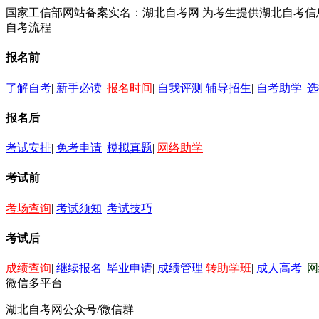
国家工信部网站备案实名：湖北自考网 为考生提供湖北自考
自考流程
报名前
了解自考
|
新手必读
|
报名时间
|
自我评测
辅导招生
|
自考助学
|
选
报名后
考试安排
|
免考申请
|
模拟真题
|
网络助学
考试前
考场查询
|
考试须知
|
考试技巧
考试后
成绩查询
|
继续报名
|
毕业申请
|
成绩管理
转助学班
|
成人高考
|
网
微信多平台
湖北自考网公众号/微信群