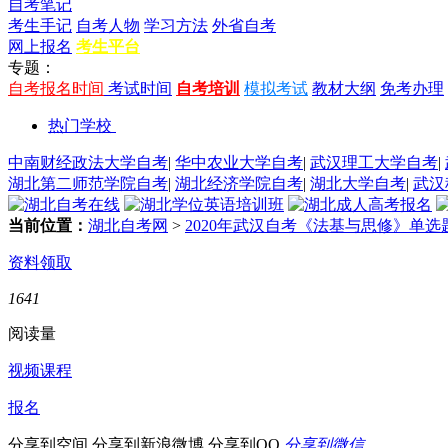
自考笔记
考生手记
自考人物
学习方法
外省自考
网上报名
考生平台
专题：
自考报名时间
考试时间
自考培训
模拟考试
教材大纲
免考办理
热门学校
中南财经政法大学自考
|
华中农业大学自考
|
武汉理工大学自考
|
湖北第二师范学院自考
|
湖北经济学院自考
|
湖北大学自考
|
武汉
当前位置：
湖北自考网
>
2020年武汉自考《法基与思修》单选
资料领取
1641
阅读量
视频课程
报名
分享到空间
分享到新浪微博
分享到QQ
分享到微信