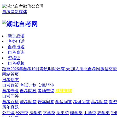
自考网新媒体
新手必读
考办电话
自考报名
自考查询
资格证
自考视频
距离2026年自考10月考试时间还有
天
加入湖北自考网微信交流
网站首页
报考动态
自考政策
考试计划
实践毕业
自考专业
自考院校
考场查询
成绩查询
自考问答
自考百科
成考问答
普本问答
学位问答
考研问答
高考问答
教资
历年真题
公共课
经济类
法学类
文学类
历史类
理学类
工学类
农学类
管