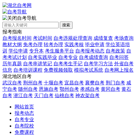
自考导航
搜索
报考指南
自考报名时间
考试时间
自考违规处理查询
成绩复查
考场查询
教材大纲
免考办理
转考办理
实践考核
毕业申请
学位英语培
训
学位申请
专升本
考生服务平台
自考报考动态
自考政策
自
考考试计划
自考实践毕业
自考专业
自考成绩查询
自考问答
历年真题
自考串讲笔记
自考考生手记
自考学习方法
外省自考
信息
自考培训课程
免费视频领取
模拟考试系统
自考网上报名
湖北地区自考
武汉自考
荆州自考
十堰自考
宜昌自考
襄樊自考
荆门自考
咸
宁自考
随州自考
恩施自考
鄂州自考
孝感自考
黄冈自考
黄石
自考
潜江自考
天门自考
仙桃自考
神农架自考
网站首页
报考动态
自考专业
自考院校
免费课程