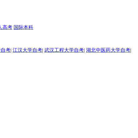
人高考
国际本科
学自考
|
江汉大学自考
|
武汉工程大学自考
|
湖北中医药大学自考
|