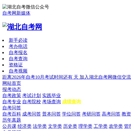
自考网新媒体
新手必读
考办电话
自考报名
自考查询
资格证
自考视频
距离2026年自考10月考试时间还有
天
加入湖北自考网微信交流
网站首页
报考动态
自考政策
考试计划
实践毕业
自考专业
自考院校
考场查询
成绩查询
自考问答
自考百科
成考问答
普本问答
学位问答
考研问答
高考问答
教资
历年真题
公共课
经济类
法学类
文学类
历史类
理学类
工学类
农学类
管