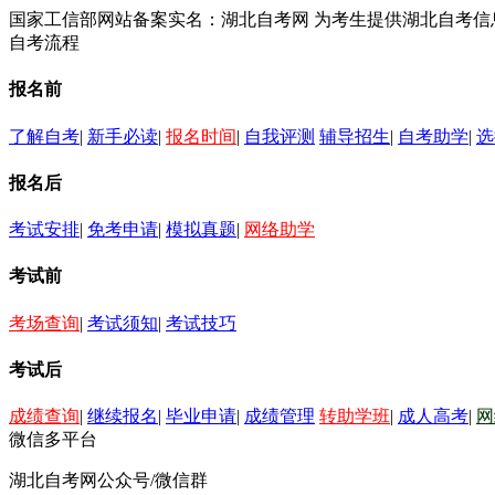
国家工信部网站备案实名：湖北自考网 为考生提供湖北自考
自考流程
报名前
了解自考
|
新手必读
|
报名时间
|
自我评测
辅导招生
|
自考助学
|
选
报名后
考试安排
|
免考申请
|
模拟真题
|
网络助学
考试前
考场查询
|
考试须知
|
考试技巧
考试后
成绩查询
|
继续报名
|
毕业申请
|
成绩管理
转助学班
|
成人高考
|
网
微信多平台
湖北自考网公众号/微信群