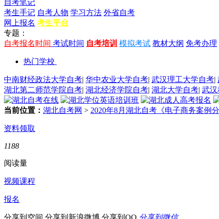
自考笔记
考生手记
自考人物
学习方法
外省自考
网上报名
考生平台
专题：
自考报名时间
考试时间
自考培训
模拟考试
教材大纲
免考办理
热门学校
中南财经政法大学自考
|
华中农业大学自考
|
武汉理工大学自考
|
湖北第二师范学院自考
|
湖北经济学院自考
|
湖北大学自考
|
武汉
当前位置：
湖北自考网
>
2020年8月湖北自考《电子商务案例
资料领取
1188
阅读量
视频课程
报名
分享到空间
分享到新浪微博
分享到QQ
分享到微信