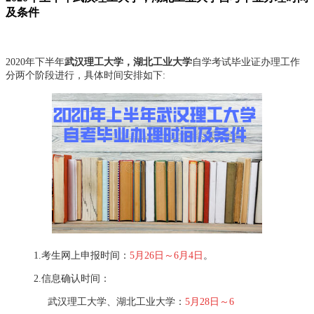
及条件
2020
年下半年
武汉理工大学，湖北工业大学
自学考试毕业证办理工作
分两个阶段进行，具体时间安排如下
:
1.
考生网上申报时间：
5
月
26
日～
6
月
4
日
。
2.
信息确认时间：
武汉理工大学、湖北工业大学：
5
月
28
日～
6