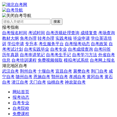
自考导航
搜索
报考指南
自考报名时间
考试时间
自考违规处理查询
成绩复查
考场查询
教材大纲
免考办理
转考办理
实践考核
毕业申请
学位英语培
训
学位申请
专升本
考生服务平台
自考报考动态
自考政策
自
考考试计划
自考实践毕业
自考专业
自考成绩查询
自考问答
历年真题
自考串讲笔记
自考考生手记
自考学习方法
外省自考
信息
自考培训课程
免费视频领取
模拟考试系统
自考网上报名
湖北地区自考
武汉自考
荆州自考
十堰自考
宜昌自考
襄樊自考
荆门自考
咸
宁自考
随州自考
恩施自考
鄂州自考
孝感自考
黄冈自考
黄石
自考
潜江自考
天门自考
仙桃自考
神农架自考
网站首页
报考动态
自考专业
自考院校
免费课程