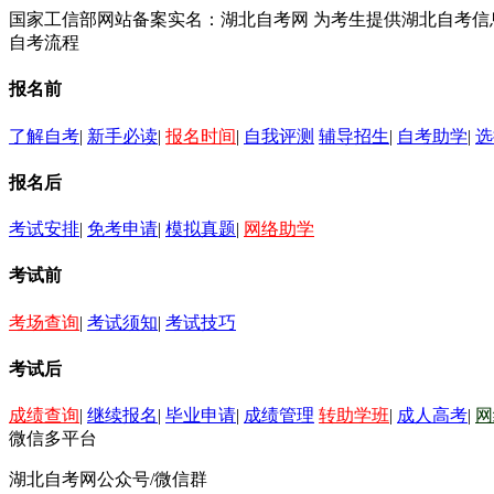
国家工信部网站备案实名：湖北自考网 为考生提供湖北自考
自考流程
报名前
了解自考
|
新手必读
|
报名时间
|
自我评测
辅导招生
|
自考助学
|
选
报名后
考试安排
|
免考申请
|
模拟真题
|
网络助学
考试前
考场查询
|
考试须知
|
考试技巧
考试后
成绩查询
|
继续报名
|
毕业申请
|
成绩管理
转助学班
|
成人高考
|
网
微信多平台
湖北自考网公众号/微信群