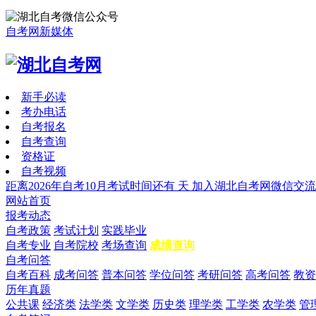
自考网新媒体
新手必读
考办电话
自考报名
自考查询
资格证
自考视频
距离2026年自考10月考试时间还有
天
加入湖北自考网微信交流
网站首页
报考动态
自考政策
考试计划
实践毕业
自考专业
自考院校
考场查询
成绩查询
自考问答
自考百科
成考问答
普本问答
学位问答
考研问答
高考问答
教资
历年真题
公共课
经济类
法学类
文学类
历史类
理学类
工学类
农学类
管