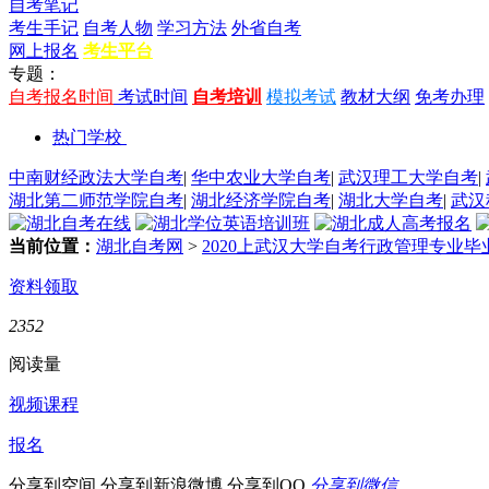
自考笔记
考生手记
自考人物
学习方法
外省自考
网上报名
考生平台
专题：
自考报名时间
考试时间
自考培训
模拟考试
教材大纲
免考办理
热门学校
中南财经政法大学自考
|
华中农业大学自考
|
武汉理工大学自考
|
湖北第二师范学院自考
|
湖北经济学院自考
|
湖北大学自考
|
武汉
当前位置：
湖北自考网
>
2020上武汉大学自考行政管理专业
资料领取
2352
阅读量
视频课程
报名
分享到空间
分享到新浪微博
分享到QQ
分享到微信