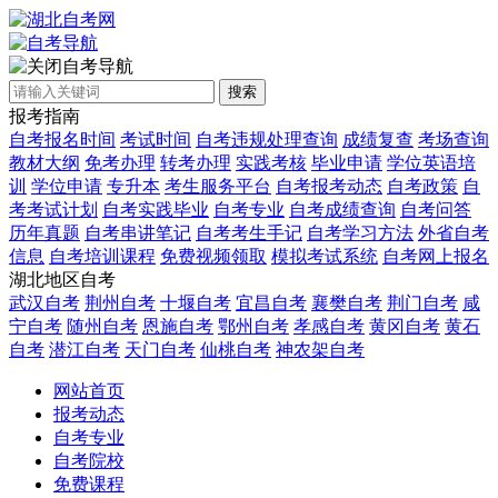
自考导航
搜索
报考指南
自考报名时间
考试时间
自考违规处理查询
成绩复查
考场查询
教材大纲
免考办理
转考办理
实践考核
毕业申请
学位英语培
训
学位申请
专升本
考生服务平台
自考报考动态
自考政策
自
考考试计划
自考实践毕业
自考专业
自考成绩查询
自考问答
历年真题
自考串讲笔记
自考考生手记
自考学习方法
外省自考
信息
自考培训课程
免费视频领取
模拟考试系统
自考网上报名
湖北地区自考
武汉自考
荆州自考
十堰自考
宜昌自考
襄樊自考
荆门自考
咸
宁自考
随州自考
恩施自考
鄂州自考
孝感自考
黄冈自考
黄石
自考
潜江自考
天门自考
仙桃自考
神农架自考
网站首页
报考动态
自考专业
自考院校
免费课程