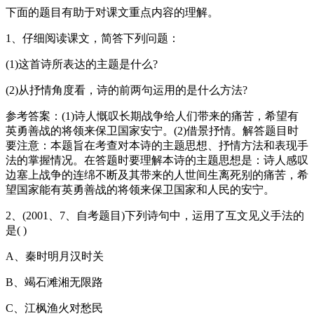
下面的题目有助于对课文重点内容的理解。
1、仔细阅读课文，简答下列问题：
(1)这首诗所表达的主题是什么?
(2)从抒情角度看，诗的前两句运用的是什么方法?
参考答案：(1)诗人慨叹长期战争给人们带来的痛苦，希望有
英勇善战的将领来保卫国家安宁。(2)借景抒情。解答题目时
要注意：本题旨在考查对本诗的主题思想、抒情方法和表现手
法的掌握情况。在答题时要理解本诗的主题思想是：诗人感叹
边塞上战争的连绵不断及其带来的人世间生离死别的痛苦，希
望国家能有英勇善战的将领来保卫国家和人民的安宁。
2、(2001、7、自考题目)下列诗句中，运用了互文见义手法的
是( )
A、秦时明月汉时关
B、竭石滩湘无限路
C、江枫渔火对愁民