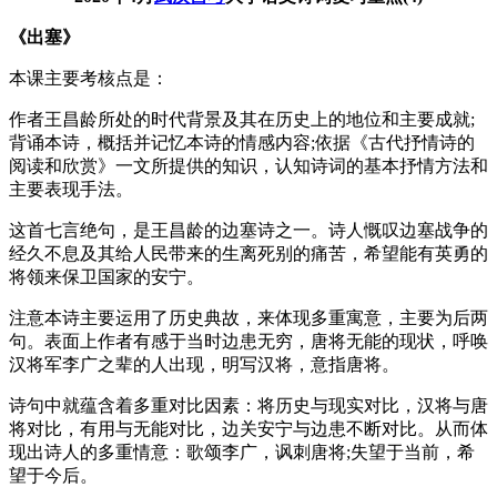
《出塞》
本课主要考核点是：
作者王昌龄所处的时代背景及其在历史上的地位和主要成就;
背诵本诗，概括并记忆本诗的情感内容;依据《古代抒情诗的
阅读和欣赏》一文所提供的知识，认知诗词的基本抒情方法和
主要表现手法。
这首七言绝句，是王昌龄的边塞诗之一。诗人慨叹边塞战争的
经久不息及其给人民带来的生离死别的痛苦，希望能有英勇的
将领来保卫国家的安宁。
注意本诗主要运用了历史典故，来体现多重寓意，主要为后两
句。表面上作者有感于当时边患无穷，唐将无能的现状，呼唤
汉将军李广之辈的人出现，明写汉将，意指唐将。
诗句中就蕴含着多重对比因素：将历史与现实对比，汉将与唐
将对比，有用与无能对比，边关安宁与边患不断对比。从而体
现出诗人的多重情意：歌颂李广，讽刺唐将;失望于当前，希
望于今后。