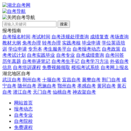
自考导航
搜索
报考指南
自考报名时间
考试时间
自考违规处理查询
成绩复查
考场查询
教材大纲
免考办理
转考办理
实践考核
毕业申请
学位英语培
训
学位申请
专升本
考生服务平台
自考报考动态
自考政策
自
考考试计划
自考实践毕业
自考专业
自考成绩查询
自考问答
历年真题
自考串讲笔记
自考考生手记
自考学习方法
外省自考
信息
自考培训课程
免费视频领取
模拟考试系统
自考网上报名
湖北地区自考
武汉自考
荆州自考
十堰自考
宜昌自考
襄樊自考
荆门自考
咸
宁自考
随州自考
恩施自考
鄂州自考
孝感自考
黄冈自考
黄石
自考
潜江自考
天门自考
仙桃自考
神农架自考
网站首页
报考动态
自考专业
自考院校
免费课程