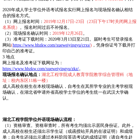
2020年成人学士学位外语考试报名实行网上报名与现场报名确认相结
合的报名方式。
（1）网上报名时间：
2019年12月17日-23日（23日下午17时关闭网上报
名系统）
。报名时间过后不补报名。
（2）现场报名确认时间：
2019年12月26日
。
（3）准考证下载时间：2020年3月13日至21
日。届时考生可登录报名
网站
(
https://www.hbzkw.com/xueweiyingyu/crxs/
)
，凭身份证号下载并打
印自己的准考证。
3 地点
网上报名及准考证下载网址为：
https://www.hbzkw.com/xueweiyingyu/zkz/
。
现场报名确认地点
：
湖北工程学院成人教育学院教学综合管理科（地
址：校内东区11栋一楼）
成人高校在校生在本校现场确认
，自考生在其所学专业的主考学校现
场确认，在湖北省申请外省高校学士学位的考生统一在武汉大学确
认。
湖北工程学院学位外语
现场确认流程：
（1）资格审查。资格审查时，所有考生均须出示居民身份证。此外，
成人高校在校生还须出示学生证（或函授站开具的在读证明）和成绩
单；自考生还须出示通过本科阶段英语考试的成绩证明（请自考生赴