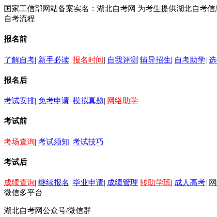
国家工信部网站备案实名：湖北自考网 为考生提供湖北自考
自考流程
报名前
了解自考
|
新手必读
|
报名时间
|
自我评测
辅导招生
|
自考助学
|
选
报名后
考试安排
|
免考申请
|
模拟真题
|
网络助学
考试前
考场查询
|
考试须知
|
考试技巧
考试后
成绩查询
|
继续报名
|
毕业申请
|
成绩管理
转助学班
|
成人高考
|
网
微信多平台
湖北自考网公众号/微信群