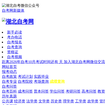
自考网新媒体
新手必读
考办电话
自考报名
自考查询
资格证
自考视频
距离2026年自考10月考试时间还有
天
加入湖北自考网微信交流
网站首页
报考动态
自考政策
考试计划
实践毕业
自考专业
自考院校
考场查询
成绩查询
自考问答
自考百科
成考问答
普本问答
学位问答
考研问答
高考问答
教资
历年真题
公共课
经济类
法学类
文学类
历史类
理学类
工学类
农学类
管