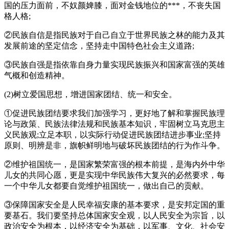
国的压力面前，不奴颜婢膝，面对金钱地位的***，不丧失国
格人格;
②民族自信是指民族对于自己自立于世界民族之林的能力及其
发展前途的坚定信念，坚持走中国特色社会主义道路;
③民族自强是指依靠自身力量实现民族振兴和国家富强的英雄
气概和创造精神。
(2)树立爱国思想，增进国家团结、统一和安全。
①促进民族团结要求我们加强学习，更好地了解和掌握民族理
论与政策、民族法律法规和民族基本知识，牢固树立马克思主
义民族观;立足本职，以实际行动促进民族团结进步事业;坚持
原则、明辨是非，旗帜鲜明地与破坏民族团结的行为作斗争。
②维护祖国统一，是国家繁荣富强的根本前提，是海内外中华
儿女的共同心愿，更是实现中华民族伟大复兴的必然要求，每
一个中华儿女都要自觉维护祖国统一，做出自己的贡献。
③保障国家安全是人民幸福安康的基本要求，是安邦定国的重
要基石。我们要坚持总体国家安全观，以人民安全为宗旨，以
政治安全为根本，以经济安全为基础，以军事、文化、社会安