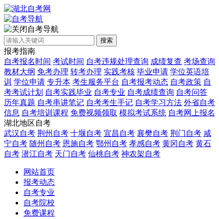
自考导航
搜索
报考指南
自考报名时间
考试时间
自考违规处理查询
成绩复查
考场查询
教材大纲
免考办理
转考办理
实践考核
毕业申请
学位英语培
训
学位申请
专升本
考生服务平台
自考报考动态
自考政策
自
考考试计划
自考实践毕业
自考专业
自考成绩查询
自考问答
历年真题
自考串讲笔记
自考考生手记
自考学习方法
外省自考
信息
自考培训课程
免费视频领取
模拟考试系统
自考网上报名
湖北地区自考
武汉自考
荆州自考
十堰自考
宜昌自考
襄樊自考
荆门自考
咸
宁自考
随州自考
恩施自考
鄂州自考
孝感自考
黄冈自考
黄石
自考
潜江自考
天门自考
仙桃自考
神农架自考
网站首页
报考动态
自考专业
自考院校
免费课程