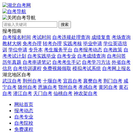
自考导航
搜索
报考指南
自考报名时间
考试时间
自考违规处理查询
成绩复查
考场查询
教材大纲
免考办理
转考办理
实践考核
毕业申请
学位英语培
训
学位申请
专升本
考生服务平台
自考报考动态
自考政策
自
考考试计划
自考实践毕业
自考专业
自考成绩查询
自考问答
历年真题
自考串讲笔记
自考考生手记
自考学习方法
外省自考
信息
自考培训课程
免费视频领取
模拟考试系统
自考网上报名
湖北地区自考
武汉自考
荆州自考
十堰自考
宜昌自考
襄樊自考
荆门自考
咸
宁自考
随州自考
恩施自考
鄂州自考
孝感自考
黄冈自考
黄石
自考
潜江自考
天门自考
仙桃自考
神农架自考
网站首页
报考动态
自考专业
自考院校
免费课程