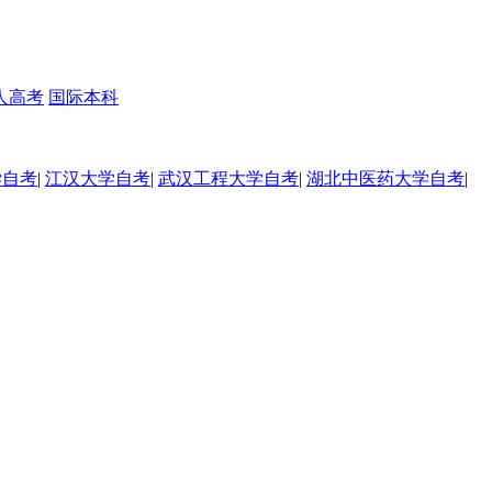
人高考
国际本科
学自考
|
江汉大学自考
|
武汉工程大学自考
|
湖北中医药大学自考
|