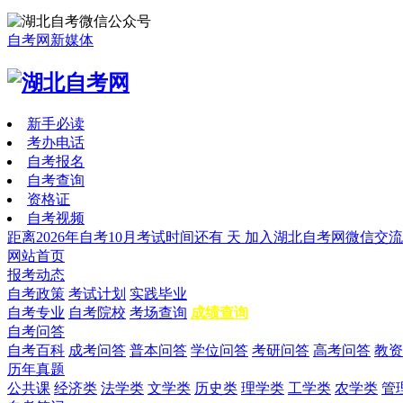
自考网新媒体
新手必读
考办电话
自考报名
自考查询
资格证
自考视频
距离2026年自考10月考试时间还有
天
加入湖北自考网微信交流
网站首页
报考动态
自考政策
考试计划
实践毕业
自考专业
自考院校
考场查询
成绩查询
自考问答
自考百科
成考问答
普本问答
学位问答
考研问答
高考问答
教资
历年真题
公共课
经济类
法学类
文学类
历史类
理学类
工学类
农学类
管