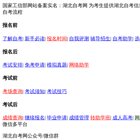
国家工信部网站备案实名：湖北自考网 为考生提供湖北自考
自考流程
报名前
了解自考
|
新手必读
|
报名时间
|
自我评测
辅导招生
|
自考助学
|
选
报名后
考试安排
|
免考申请
|
模拟真题
|
网络助学
考试前
考场查询
|
考试须知
|
考试技巧
考试后
成绩查询
|
继续报名
|
毕业申请
|
成绩管理
转助学班
|
成人高考
|
网
微信多平台
湖北自考网公众号/微信群