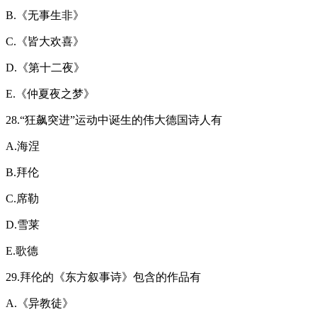
B.《无事生非》
C.《皆大欢喜》
D.《第十二夜》
E.《仲夏夜之梦》
28.“狂飙突进”运动中诞生的伟大德国诗人有
A.海涅
B.拜伦
C.席勒
D.雪莱
E.歌德
29.拜伦的《东方叙事诗》包含的作品有
A.《异教徒》