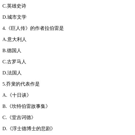
C.英雄史诗
D.城市文学
4.《巨人传》的作者拉伯雷是
A.意大利人
B.德国人
C.古罗马人
D.法国人
5.乔叟的代表作是
A.《十日谈》
B.《坎特伯雷故事集》
C.《堂吉诃德》
D.《浮士德博士的悲剧》