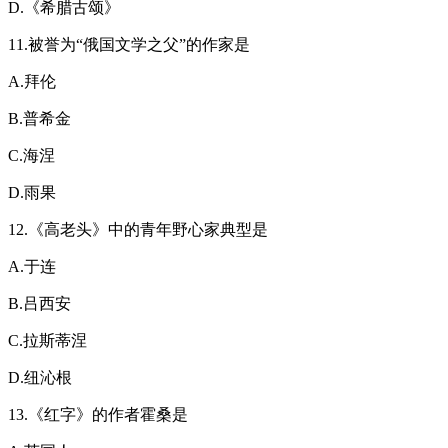
D.《希腊古颂》
11.被誉为“俄国文学之父”的作家是
A.拜伦
B.普希金
C.海涅
D.雨果
12.《高老头》中的青年野心家典型是
A.于连
B.吕西安
C.拉斯蒂涅
D.纽沁根
13.《红字》的作者霍桑是