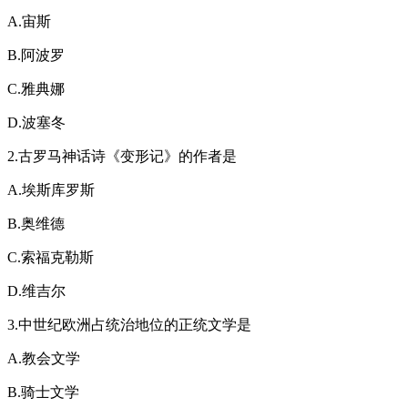
A.宙斯
B.阿波罗
C.雅典娜
D.波塞冬
2.古罗马神话诗《变形记》的作者是
A.埃斯库罗斯
B.奥维德
C.索福克勒斯
D.维吉尔
3.中世纪欧洲占统治地位的正统文学是
A.教会文学
B.骑士文学