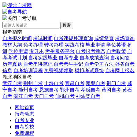
自考导航
搜索
报考指南
自考报名时间
考试时间
自考违规处理查询
成绩复查
考场查询
教材大纲
免考办理
转考办理
实践考核
毕业申请
学位英语培
训
学位申请
专升本
考生服务平台
自考报考动态
自考政策
自
考考试计划
自考实践毕业
自考专业
自考成绩查询
自考问答
历年真题
自考串讲笔记
自考考生手记
自考学习方法
外省自考
信息
自考培训课程
免费视频领取
模拟考试系统
自考网上报名
湖北地区自考
武汉自考
荆州自考
十堰自考
宜昌自考
襄樊自考
荆门自考
咸
宁自考
随州自考
恩施自考
鄂州自考
孝感自考
黄冈自考
黄石
自考
潜江自考
天门自考
仙桃自考
神农架自考
网站首页
报考动态
自考专业
自考院校
免费课程